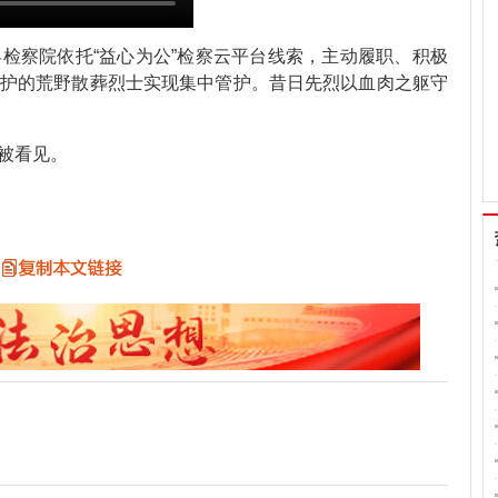
检察院依托“益心为公”检察云平台线索，主动履职、积极
护的荒野散葬烈士实现集中管护。昔日先烈以血肉之躯守
被看见。