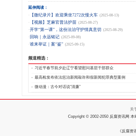
延伸阅读：
·
【微纪录片】欢迎乘坐7272次慢火车
(2025-08-13)
·
【视频】芝麻官普法护苗
(2025-08-27)
·
开学“第一课”，这份法治守护情真意切
(2025-08-29)
·
回响｜永远铭记
(2025-09-08)
·
谁来举证｜案“鉴”
(2025-09-15)
频道精选：
习近平春节前夕赴辽宁看望慰问基层干部群众
最高检发布依法惩治新闻敲诈和假新闻犯罪典型案例
微动漫：古今对话说“清廉”
关
Copyright © 2002-2050
《反腐资讯