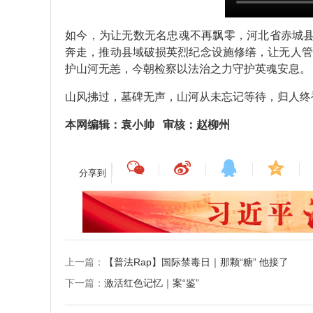
如今，为让无数无名忠魂不再飘零，河北省赤城县
奔走，推动县域破损英烈纪念设施修缮，让无人管
护山河无恙，今朝检察以法治之力守护英魂安息。
山风拂过，墓碑无声，山河从未忘记等待，归人终
本网编辑：袁小帅 审核：赵柳州
分享到
上一篇：
【普法Rap】国际禁毒日｜那颗“糖” 他接了
下一篇：
激活红色记忆｜案“鉴”