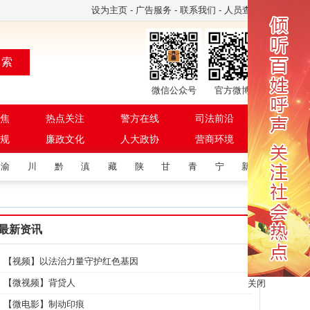
设为主页
-
广告服务
-
联系我们
-
人员查询
 索
微信公众号
官方微博
焦
热点关注
警方在线
司法前沿
规
廉政文化
人大政协
营商环境
渝
川
黔
滇
藏
陕
甘
青
宁
新
最新资讯
【视频】以法治力量守护红色基因
【微视频】背贷人
关闭
【微电影】制动印痕