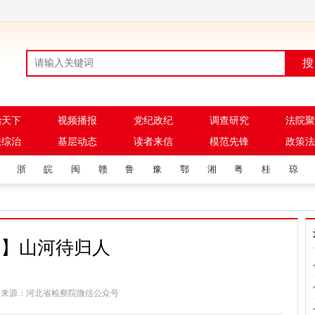
搜
治天下
视频播报
党纪政纪
调查研究
法院聚
法综治
基层动态
读者来信
模范先锋
政策法
浙
皖
闽
赣
鲁
豫
鄂
湘
粤
桂
琼
漫】山河待归人
20:33 来源：河北省检察院微信公众号