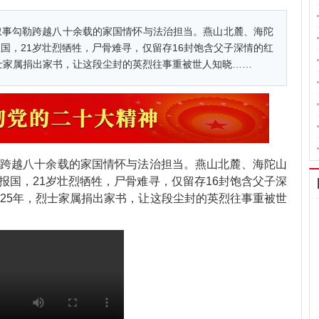
叙事勾勒跨越八十余载的家国情怀与法治担当。燕山北麓、海陀
国，21岁壮烈牺牲，尸骨难寻，仅留存16封饱含父子深情的红
烈士家属捐出家书，让这段尘封的英烈往事重被世人知晓……
跨越八十余载的家国情怀与法治担当。燕山北麓、海陀山
报国，21岁壮烈牺牲，尸骨难寻，仅留存16封饱含父子深
025年，烈士家属捐出家书，让这段尘封的英烈往事重被世