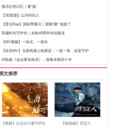
激活红色记忆｜案“鉴”
【3D国漫】山河待归人
【普法Rap】国际禁毒日｜那颗“糖” 他接了
穿越时光守护你｜未检40周年特别推送
【MV视频】一抹光，一脉长
【双语MV】当国风遇上检察蓝：一蔬一菜，皆是守护
AI歌曲《金达莱未检谣》，致敬未检四十年
图文推荐
【视频】以法治力量守护红
【微视频】背贷人