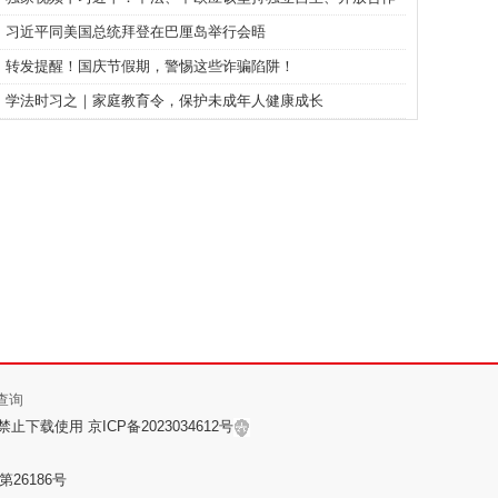
的精神
习近平同美国总统拜登在巴厘岛举行会晤
转发提醒！国庆节假期，警惕这些诈骗陷阱！
学法时习之｜家庭教育令，保护未成年人健康成长
查询
授权禁止下载使用
京ICP备2023034612号
26186号