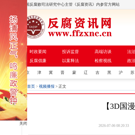
中国反腐败司法研究中心主管《反腐资讯》内参官方网站
时政要闻
投诉监督
高端访谈
法
反腐倡廉
以案释法
检察视线
政
京
津
冀
晋
蒙
辽
吉
黑
沪
苏
首页
>
视频播报
> 正文
【3D国
关闭
2026-07-06 08: