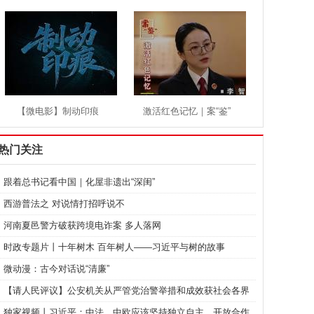
色基因
【微电影】制动印痕
激活红色记忆｜案“鉴”
热门关注
跟着总书记看中国｜化屋非遗出“深闺”
西游普法之 对说情打招呼说不
河南夏邑警方破获跨境电诈案 多人落网
时政专题片丨十年树木 百年树人——习近平与树的故事
微动漫：古今对话说“清廉”
【请人民评议】公安机关从严管党治警举措和成效获社会各界
点赞
独家视频丨习近平：中法、中欧应该坚持独立自主、开放合作