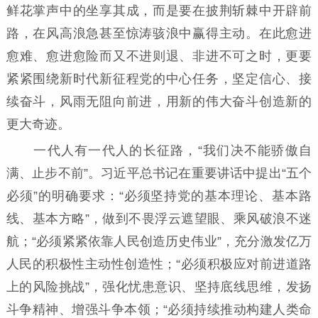
鲜花掌声中的坐享其成，而是要在披荆斩棘中开辟前
路，在风高浪急甚至惊涛骇浪中赢得主动。在此愈进
愈难、愈进愈险而又不进则退、非进不可之时，更要
紧紧围绕新时代新征程党的中心任务，坚定信心、接
续奋斗，风雨无阻向前进，用新的伟大奋斗创造新的
更大奇迹。
一代人有一代人的长征路，“我们决不能骄傲自
满、止步不前”。习近平总书记在重要讲话中提出“五个
必须”的明确要求：“必须坚持党的基本理论、基本路
线、基本方略”，做到不畏浮云遮望眼、乘风破浪不迷
航；“必须紧紧依靠人民创造历史伟业”，充分激发亿万
人民的积极性主动性创造性；“必须积极应对前进道路
上的风险挑战”，强化忧患意识、坚持底线思维，发扬
斗争精神、增强斗争本领；“必须持续推动构建人类命