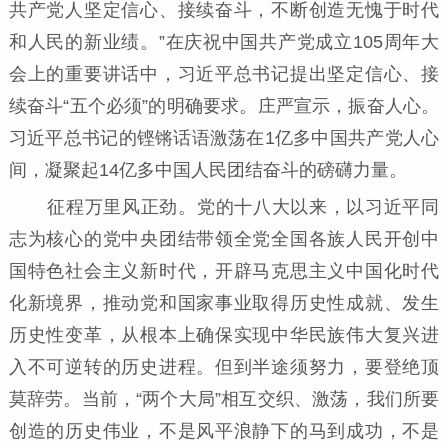
共产党人坚定信心、接续奋斗，不断创造无愧于时代
和人民的新业绩。”在庆祝中国共产党成立105周年大
会上的重要讲话中，习近平总书记提出坚定信心、接
续奋斗“五个必须”的明确要求。庄严宣示，振奋人心。
习近平总书记的铿锵话语激荡在1亿多中国共产党人心
间，凝聚起14亿多中国人民团结奋斗的磅礴力量。
征程万里风正劲。党的十八大以来，以习近平同
志为核心的党中央团结带领全党全国各族人民开创中
国特色社会主义新时代，开辟马克思主义中国化时代
化新境界，推动党和国家事业取得历史性成就、发生
历史性变革，从根本上确保实现中华民族伟大复兴进
入不可逆转的历史进程。但到半途须努力，要登绝顶
莫辞劳。当前，“两个大局”相互交织、激荡，我们所要
创造的历史伟业，不是风平浪静下的马到成功，不是