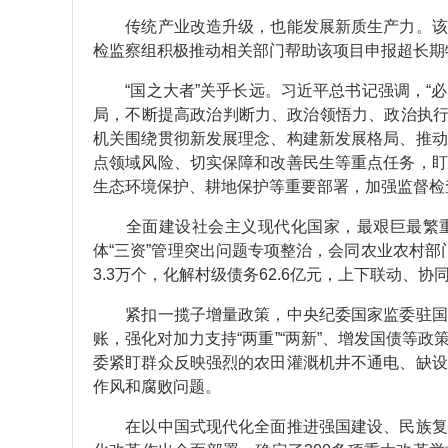
传统产业改造升级，也能发展新质生产力。该项
检监察组积极推动相关部门帮助该项目申报超长期
“国之大者”关乎长远。习近平总书记强调，“必
局，不断提高政治判断力、政治领悟力、政治执行
机关围绕贯彻新发展理念、构建新发展格局、推动
点领域风险、切实保障和改善民生等重点任务，盯
生态环境保护、耕地保护等重要部署，加强监督检
全面建设社会主义现代化国家，最艰巨最繁重
体“三资”管理突出问题专项整治，会同农业农村部
3.3万个，化解村级债务62.6亿元，上下联动
紧扣一揽子增量政策，中央纪委国家监委驻国家
账，强化对加力支持“两重”“两新”、增发国债等
委紧盯群众反映强烈的农田灌溉机井不通电、缺设
作风和腐败问题。
在以中国式现代化全面推进强国建设、民族复兴