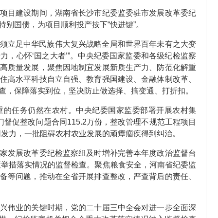
目建设期间，湖南省长沙市纪委监委驻市发展改革委纪
特别国债，为项目顺利投产按下“快进键”。
须立足中华民族伟大复兴战略全局和世界百年未有之大变
力，心怀‘国之大者’”。中央纪委国家监委和各级纪检监察
高质量发展，聚焦因地制宜发展新质生产力、防范化解重
住高水平科技自立自强、教育强国建设、金融体制改革、
查，保障落实到位，坚决防止做选择、搞变通、打折扣。
的任务仍然在农村。中央纪委国家监委部署开展农村集
门督促整改问题合同115.2万份，整改管理不规范工程项目
、协同发力，一批阻碍农村农业发展的顽瘴痼疾得到纠治。
发展改革委纪检监察组及时增补完善本年度政治监督台
政策举措落实情况的监督检查。聚焦粮食安全，河南省纪委监
备等问题，推动在全省开展排查整改，严查背后的责任、
伟业的关键时期，党的二十届三中全会对进一步全面深