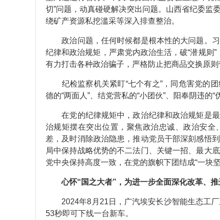
切”问题，动真碰硬解决突出问题。山西省纪委监
绕矿产资源私挖滥采等深入排查整治。
政治问题，任何时候都是根本性的大问题。习近
纪律和政治规矩，严肃党内政治生活，破“潜规则”，立
有力打击各种政治骗子，严格防止把商品交换原则
纪检监察机关紧盯“七个有之”，同危害党的团
德的“两面人”、结党营私的“小团伙”、阳奉阴违的“
在党的纪律规矩中，政治纪律和政治规矩是最根
治规矩摆在突出位置，聚焦政治忠诚、政治安全
差，及时消除政治隐患，推动党员干部深刻感悟到
局中保持战略优势的不二法门、关键一招、最大底
党中央保持高度一致，在党的旗帜下团结成“一块坚
心怀“国之大者”，为进一步全面深化改革、推
2024年8月21日，广汽埃安长沙智能生态工
53秒即可下线一台新车。