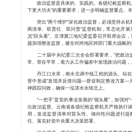
政治监督是具体的、实践的。各级纪检监察机关
下更大功夫”的重要要求，进一步明确监督重点、
突出“两个维护”深化政治监督，必须坚持从机制
两清单、双责任、双问责”监督机制，常态化开展
况“回头看”。京津冀三地纪委监委召开联席会议
题加强整改监督，健全对跨地区跨部门重大战略的
二十届中央纪委三次全会部署要求，“把政治监
常、管在平常，着力从工作偏差中发现政治问题，
丹江口水库，南水北调中线工程的源头。站在守
督中形成“发现并反馈问题—督促制定整改方案—
神跟踪问效，确保一泓清水永续北上。
“一把手”是党的事业发展的“领头雁”，加强对
出政治监督。云南省各级纪检监察机关严格执行谈
用，发送监督清单对苗头性、倾向性问题进行提醒
任、落实好党中央重大决策部署。