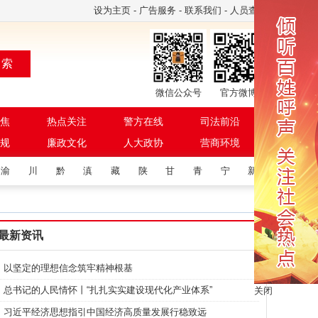
设为主页
-
广告服务
-
联系我们
-
人员查询
 索
微信公众号
官方微博
焦
热点关注
警方在线
司法前沿
规
廉政文化
人大政协
营商环境
渝
川
黔
滇
藏
陕
甘
青
宁
新
最新资讯
以坚定的理想信念筑牢精神根基
总书记的人民情怀丨“扎扎实实建设现代化产业体系”
关闭
习近平经济思想指引中国经济高质量发展行稳致远