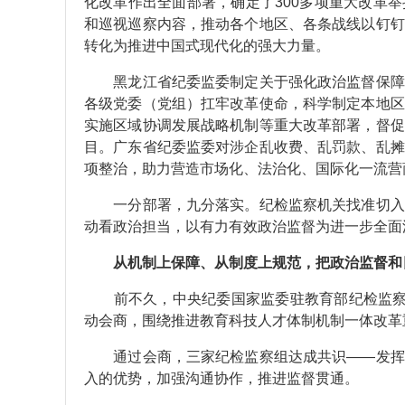
化改革作出全面部署，确定了300多项重大改革
和巡视巡察内容，推动各个地区、各条战线以钉钉
转化为推进中国式现代化的强大力量。
黑龙江省纪委监委制定关于强化政治监督保障党
各级党委（党组）扛牢改革使命，科学制定本地区
实施区域协调发展战略机制等重大改革部署，督促
目。广东省纪委监委对涉企乱收费、乱罚款、乱摊
项整治，助力营造市场化、法治化、国际化一流营
一分部署，九分落实。纪检监察机关找准切入点
动看政治担当，以有力有效政治监督为进一步全面
从机制上保障、从制度上规范，把政治监督和日
前不久，中央纪委国家监委驻教育部纪检监察组
动会商，围绕推进教育科技人才体制机制一体改革
通过会商，三家纪检监察组达成共识——发挥对
入的优势，加强沟通协作，推进监督贯通。