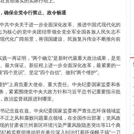
体现在贯彻落实的实际行动上。
，确保全党令行禁止、政令畅通
《中共中央关于进一步全面深化改革、推进中国式现代化的
志为核心的党中央团结带领全党全军全国各族人民矢志不
现代化广阔前景，将强国建设、民族复兴伟业不断推向前
践一再证明，“两个确立”是新时代最重大政治成果，是党
、最大保证。新征程上进一步全面深化改革，最紧要的一
“四个意识”、坚定“四个自信”、做到“两个维护”。
护”上肩负重大使命、重大责任。中央纪委国家监委和各
任务，紧紧围绕党中央大政方针和习近平总书记重要指示批
，政治监督就跟进到哪里。
记念兹在兹。中央纪委国家监委将严查生态环保领域监
不正之风和腐败问题重点领域，在全国作出部署；党风政
现的甘肃省兰州新区环境污染严重风险隐患突出等11个典
纪检监察组推动驻在单位深入纠治打着环保幌子搞“一刀