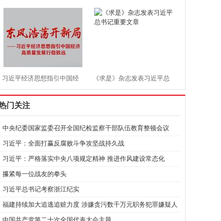
根基
实建设现代化产业体系”
习近平经济思想指引中国经
《求是》杂志发表习近平总
济高质量发展行稳致远
书记重要文章
热门关注
中央纪委国家监委召开全国纪检监察干部队伍教育整顿会议
习近平：全面打赢反腐败斗争攻坚战持久战
习近平：严格落实中央八项规定精神 推进作风建设常态化
攥紧每一位战友的拳头
习近平总书记考察浙江纪实
福建持续加大追逃追赃力度 涉嫌贪污数千万元职务犯罪嫌疑人
落网
中国共产党第二十次全国代表大会主题