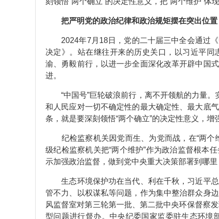
刻领悟“两个确立”的决定性意义，把“两个维护”
把严明党的政治纪律和政治规矩摆在突出位置
2024年7月18日，党的二十届三中全会通过
决定》。站在继往开来的历史关口，以习近平同
渝、勇毅前行，以进一步全面深化改革开辟中国式
进。
“中国号”巨轮破浪前行，离不开领航的力量。实
和人民应对一切不确定性的最大确定性、最大底气
条，就是要深刻领悟“两个确立”的决定性意义，增强
纪检监察机关因党而生、为党而战，在“两个维
级纪检监察机关把“两个维护”作为政治监督根本
示加强政治监督，做到党中央重大决策部署到哪里
生态环境保护功在当代、利在千秋，习近平总书
管不力、以权谋私等问题，作为集中整治群众身边
风监督室对第三轮第一批、第二批中央环保督察发
型问题进行督办。中央纪委国家监委驻生态环境部