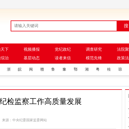
搜
治天下
视频播报
党纪政纪
调查研究
法院聚
法综治
基层动态
读者来信
模范先锋
政策法
浙
皖
闽
赣
鲁
豫
鄂
湘
粤
桂
琼
纪检监察工作高质量发展
:41:35 来源：中央纪委国家监委网站