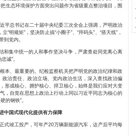
委把生态环境保护方面突出问题作为省级重点整治项目，围
平总书记在二十届中央纪委三次全会上强调，严明政治
“明规矩”，坚决防止搞“小圈子”、“拜码头”、“搭天线”，
带到党内。
结和集中统一的人和事作坚决斗争，严肃查处同党离心离
伪忠诚”。
本、最重要的。纪检监察机关把严明党的政治纪律和政
、政治责任、政治立场、党内政治生活，深入查找政治偏
，形成核心、拥护核心、捍卫核心，始终是我们应对大变
气，自觉在思想上政治上行动上同以习近平同志为核心的
硬的钢铁”。
进中国式现代化提供有力保障
厂正式竣工投产，可年产20万辆新能源汽车，达产后平均每