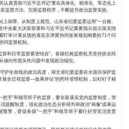
认真贯彻习近平总书记“要在具体化、精准化、常态化上
丰富监督方法、完善监督程序，不断提升政治监督实效。
上保障、从制度上规范。山东省纪委监委运用“一台账、
党中央重大决策部署和习近平总书记重要指示批示落实情
，紧盯审计署反馈的落实京津冀协同发展规划纲要的71个问
协同监督机制。
督和日常监督紧密结合”。各级纪检监察机关坚持抓在经
从倾向性苗头性问题中发现政治端倪。
护生命线的政治高度，湖北省纪委监委在水源区保护监
开展全过程监督—效果评估”的闭环管理机制，以钉钉子精
“一把手”和领导班子的监督，要全面落实党内监督制度，突
话提醒制度，强化政治生态分析研判和政治“画像”成果运
预警，督促各级“一把手”和领导班子履行好管党治党责