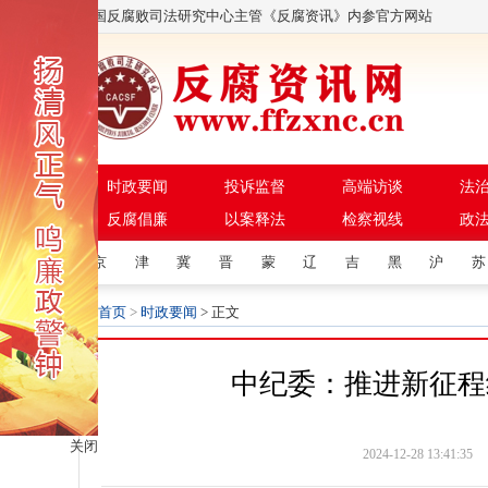
中国反腐败司法研究中心主管《反腐资讯》内参官方网站
时政要闻
投诉监督
高端访谈
法
反腐倡廉
以案释法
检察视线
政
京
津
冀
晋
蒙
辽
吉
黑
沪
苏
首页
>
时政要闻
> 正文
中纪委：推进新征程
关闭
2024-12-28 13