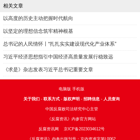
相关文章
以高度的历史主动把握时代航向
以坚定的理想信念筑牢精神根基
总书记的人民情怀丨“扎扎实实建设现代化产业体系”
习近平经济思想指引中国经济高质量发展行稳致远
《求是》杂志发表习近平总书记重要文章
电脑版
手机版
关于我们
-
联系方式
-
版权声明
-
招聘信息
-
人员查询
中国反腐败司法研究中心主管
《反腐资讯》内参官方网站
反腐资讯网
京ICP备2023034612号
《反腐资讯》内参出版刊号：京内资准字第L0062