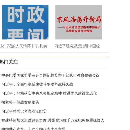
航向
根基
总书记的人民情怀丨“扎扎实
习近平经济思想指引中国经
实建设现代化产业体系”
济高质量发展行稳致远
热门关注
中央纪委国家监委召开全国纪检监察干部队伍教育整顿会议
习近平：全面打赢反腐败斗争攻坚战持久战
习近平：严格落实中央八项规定精神 推进作风建设常态化
攥紧每一位战友的拳头
习近平总书记考察浙江纪实
福建持续加大追逃追赃力度 涉嫌贪污数千万元职务犯罪嫌疑人
落网
中国共产党第二十次全国代表大会主题