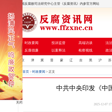
中国反腐败司法研究中心主管《反腐资讯》内参官方网站
时政要闻
投诉监督
高端访谈
法
反腐倡廉
以案释法
检察视线
政
京
津
冀
晋
蒙
辽
吉
黑
沪
苏
首页
>
时政要闻
> 正文
中共中央印发《中
关闭
2025-12-0