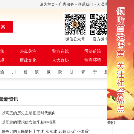
设为主页
-
广告服务
-
联系我们
-
人员查询
 索
微信公众号
官方微博
焦
热点关注
警方在线
司法前沿
规
廉政文化
人大政协
营商环境
渝
川
黔
滇
藏
陕
甘
青
宁
新
最新资讯
以高度的历史主动把握时代航向
以坚定的理想信念筑牢精神根基
关闭
总书记的人民情怀丨“扎扎实实建设现代化产业体系”