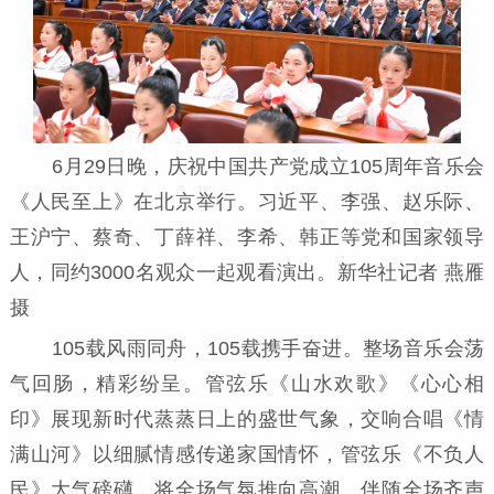
6月29日晚，庆祝中国共产党成立105周年音乐会
《人民至上》在北京举行。习近平、李强、赵乐际、
王沪宁、蔡奇、丁薛祥、李希、韩正等党和国家领导
人，同约3000名观众一起观看演出。新华社记者 燕雁
摄
105载风雨同舟，105载携手奋进。整场音乐会荡
气回肠，精彩纷呈。管弦乐《山水欢歌》《心心相
印》展现新时代蒸蒸日上的盛世气象，交响合唱《情
满山河》以细腻情感传递家国情怀，管弦乐《不负人
民》大气磅礴，将全场气氛推向高潮。伴随全场齐声