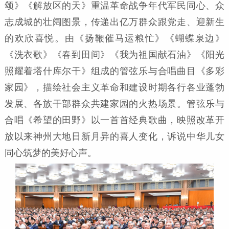
颂》《解放区的天》重温革命战争年代军民同心、众
志成城的壮阔图景，传递出亿万群众跟党走、迎新生
的欢欣喜悦。由《扬鞭催马运粮忙》《蝴蝶泉边》
《洗衣歌》《春到田间》《我为祖国献石油》《阳光
照耀着塔什库尔干》组成的管弦乐与合唱曲目《多彩
家园》，描绘社会主义革命和建设时期各行各业蓬勃
发展、各族干部群众共建家园的火热场景。管弦乐与
合唱《希望的田野》以一首首经典歌曲，映照改革开
放以来神州大地日新月异的喜人变化，诉说中华儿女
同心筑梦的美好心声。