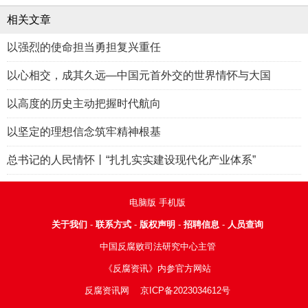
相关文章
以强烈的使命担当勇担复兴重任
以心相交，成其久远—中国元首外交的世界情怀与大国
以高度的历史主动把握时代航向
以坚定的理想信念筑牢精神根基
总书记的人民情怀丨“扎扎实实建设现代化产业体系”
电脑版
手机版
关于我们
-
联系方式
-
版权声明
-
招聘信息
-
人员查询
中国反腐败司法研究中心主管
《反腐资讯》内参官方网站
反腐资讯网
京ICP备2023034612号