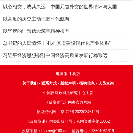
以心相交，成其久远—中国元首外交的世界情怀与大国
以高度的历史主动把握时代航向
以坚定的理想信念筑牢精神根基
总书记的人民情怀丨“扎扎实实建设现代化产业体系”
习近平经济思想指引中国经济高质量发展行稳致远
电脑版
手机版
关于我们
-
联系方式
-
版权声明
-
招聘信息
-
人员查询
中国反腐败司法研究中心主管
《反腐资讯》内参官方网站
反腐资讯网
京ICP备2023034612号
《反腐资讯》内参出版刊号：京内资准字第L0062
投稿邮箱：ffzxnc@163.com 监督电话：18501061319