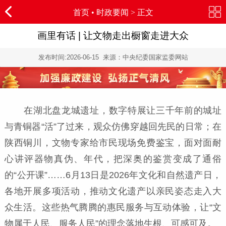
首页
•
时政要闻
> 正文
画里有话 | 让文物走出橱窗走进大众
发布时间:
2026-06-15
来源：中央纪委国家监委网站
在湖北盘龙城遗址，数字特展让三千年前的城址
与青铜器“活”了过来，观众仿佛穿越回先民的日常；在
陕西铜川，文物专家给市民现场免费鉴宝，面对面耐
心讲评器物真伪、年代，把深奥的鉴赏变成了通俗
的“公开课”……6月13日是2026年文化和自然遗产日，
各地开展多项活动，推动文化遗产以亲民姿态走入大
众生活。这些热气腾腾的惠民服务与互动体验，让“文
物属于人民、服务人民”的理念落地生根、可感可及。