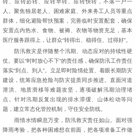
转、应转必转、应转早转、应转快转，不落一户一
人。聚焦独居老人、困难家庭、外来务工人员等重点
群体，细化避险帮扶预案，完善临时安置配套，确保
安置点内热水、食物、被褥、衣物等物资充足，基本
医疗服务跟得上，让群众“转得出、稳得住、过得好”。
防汛救灾是伴随整个汛期、动态应对的持续性硬
仗。要以“时时放心不下”的责任感，确保防汛工作责任
落实“到点、到人”。立足即时险情处置、着眼长期防灾
建设，统筹应急抢险与防灾提质同步推进。直面河道
泄洪、地质滑移等难题攻坚，逐项破解汛期治理堵
点。针对汛期反复出现的排水滞缓、山体松动等问
题，建立常态化管控机制，守住安全防线。
雨情水情瞬息万变，防汛救灾责任如山。面对强
降雨考验，把各种困难想在前面，把各项准备工作做