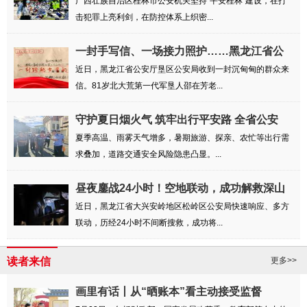
广西壮族自治区桂林市公安机关坚持“平安桂林”建设，在打
击犯罪上亮利剑，在防控体系上织密...
一封手写信、一场接力照护……黑龙江省公
安厅...
近日，黑龙江省公安厅垦区公安局收到一封沉甸甸的群众来
信。81岁北大荒第一代军垦人邵在芳老...
守护夏日烟火气 筑牢出行平安路 全省公安
交...
夏季高温、雨雾天气增多，暑期旅游、探亲、农忙等出行需
求叠加，道路交通安全风险隐患凸显。...
昼夜鏖战24小时！空地联动，成功解救深山
失联...
近日，黑龙江省大兴安岭地区松岭区公安局快速响应、多方
联动，历经24小时不间断搜救，成功将...
读者来信
更多>>
画里有话丨从“晒账本”看主动接受监督