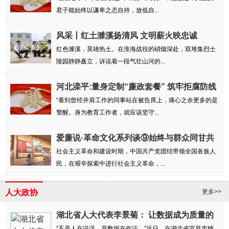
君子能始终以谦卑之态自持，放低自...
风采丨红土濉溪扬清风 文明薪火映忠诚
红色濉溪，英雄热土。在淮海战役的硝烟深处，双堆集烈士
陵园静静矗立，诉说着一段气壮山河的...
河北滦平:量身定制“廉政套餐” 筑牢拒腐防线
“看到曾经并肩工作的同事站在被告席上，痛心之余更多的是
警醒。身为教育工作者，就应该坚守...
爱廉说·革命文化系列谈⑨始终与群众同甘共
苦
社会主义革命和建设时期，中国共产党团结带领全国各族人
民，在艰辛探索中进行社会主义革命，...
人大政协
更多>>
湖北省人大代表李景菊： 让数据成为质量的
“不是人在说话，是数据在作证。”近日，在湖北省宜昌市猇