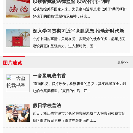
以数智赋能法律监督 以法治守护明眸
近视防控关乎国家未来。为贯彻习近平总书记关于“共同呵护
好孩子的眼睛”重要指示精神，落实...
深入学习贯彻习近平党建思想 推动新时代新
征...
办好中国的事情，关键在党。实现党的使命任务，必须把党
建设得更加坚强有力。进入新时代，围...
图片速览
更多>>
一舍盈帆载书香
“直面困境，保持热爱，检察职业的意义，其实就藏在全力以
赴的办案征程里。”夏日的午后，江...
假日学校普法
近日，浙江省宁波市北仑区检察院未成年人检察部检察官到
辖区街道假日学校（街道在暑期面向工...