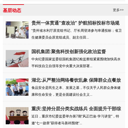
基层动态
更多>>
贵州一体贯通"查改治" 护航招标投标市场规
范...
“贵州省水利厅原党组书记、厅长周登涛参与串通投标；省卫
生健康委员会原党组成员、副主任田...
国机集团:聚焦科技创新强化政治监督
中央纪委国家监委驻国机集团纪检监察组紧紧围绕加快高水
平科技自立自强等党中央重大决策部署...
湖北:从严整治网络餐饮乱象 保障群众点餐放
心...
食品安全是民生之本、发展之基，不仅关乎人民群众身体健
康和生命安全，更是全面建设社会主义...
重庆:坚持分层分类实战练兵 全面提升干部综
合...
近日，重庆市纪委监委举办第7期“风正巴渝·学习讲堂”，特
邀“七一勋章”获得者马善祥围绕“...