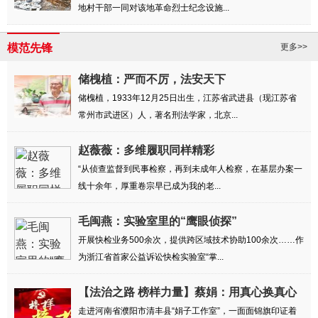
地村干部一同对该地革命烈士纪念设施...
模范先锋
更多>>
储槐植：严而不厉，法安天下
储槐植，1933年12月25日出生，江苏省武进县（现江苏省
常州市武进区）人，著名刑法学家，北京...
赵薇薇：多维履职同样精彩
“从侦查监督到民事检察，再到未成年人检察，在基层办案一
线十余年，厚重卷宗早已成为我的老...
毛闽燕：实验室里的“鹰眼侦探”
开展快检业务500余次，提供跨区域技术协助100余次……作
为浙江省首家公益诉讼快检实验室“掌...
【法治之路 榜样力量】蔡娟：用真心换真心
解民忧
走进河南省濮阳市清丰县“娟子工作室”，一面面锦旗印证着