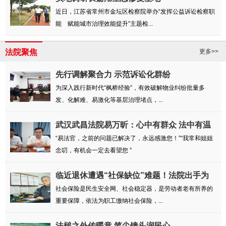
近日，江苏省常州市金坛区检察院举办“发挥公益诉讼检察职
能 赋能城市治理效能提升”主题检...
法院聚焦
更多>>
先行调解聚合力 示范诉讼化群纷
为深入践行新时代“枫桥经验”，有效破解物业纠纷批量多
发、化解难、易激化等基层治理堵点，...
武汉武昌法院易万昕：心中有群众 法中有温
度
“易法官，之前的问题已解决了，永远感激您！”“我常和姐姐
念叨，有机会一定去看望您 ”
临近退休遭遇“社保缺位”难题！法院出手为
劳...
社会保险是民生安全网、社会稳定器，是劳动者老有所养的
重要保障，依法为职工缴纳社会保险，...
法槌之外传暖意 笔尖镜头润民心