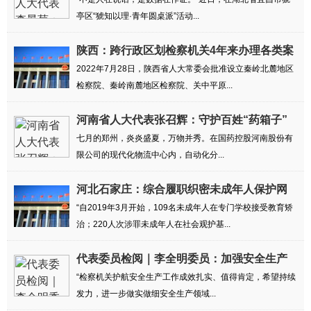
铁证
亭区“猇知以理·青年圆桌派”活动...
陕西：跨行政区划检察机关4年来办理各类案
件2....
2022年7月28日，陕西省人大常委会批准设立秦岭北麓地区
检察院、秦岭南麓地区检察院、关中平原...
河南省人大代表张召辉：守护百姓“药箱子”
七月的郑州，炎炎盛夏，万物并秀。在国药控股河南股份有
限公司的现代化物流中心内，自动化分...
河北石家庄：综合履职织密未成年人保护网
“自2019年3月开始，109名未成年人在专门学校接受教育矫
治；220人次涉罪未成年人在社会观护基...
代表委员检阅｜李全明委员：加强安全生产
领域...
“检察机关护航安全生产工作成效扎实、值得肯定，希望持续
发力，进一步做实做细安全生产领域...