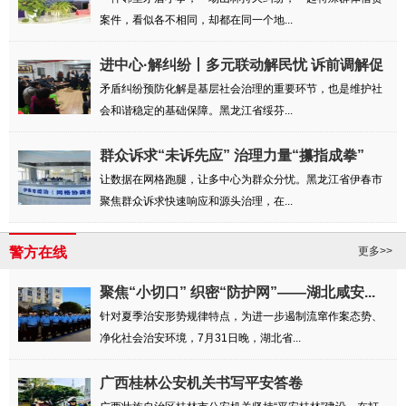
案件，看似各不相同，却都在同一个地...
进中心·解纠纷丨多元联动解民忧 诉前调解促
和谐
矛盾纠纷预防化解是基层社会治理的重要环节，也是维护社
会和谐稳定的基础保障。黑龙江省绥芬...
群众诉求“未诉先应” 治理力量“攥指成拳”
让数据在网格跑腿，让多中心为群众分忧。黑龙江省伊春市
聚焦群众诉求快速响应和源头治理，在...
警方在线
更多>>
聚焦“小切口” 织密“防护网”——湖北咸安...
针对夏季治安形势规律特点，为进一步遏制流窜作案态势、
净化社会治安环境，7月31日晚，湖北省...
广西桂林公安机关书写平安答卷