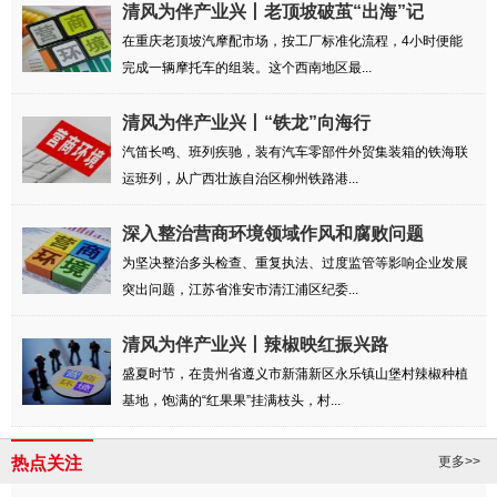
清风为伴产业兴丨老顶坡破茧“出海”记
在重庆老顶坡汽摩配市场，按工厂标准化流程，4小时便能
完成一辆摩托车的组装。这个西南地区最...
清风为伴产业兴丨“铁龙”向海行
汽笛长鸣、班列疾驰，装有汽车零部件外贸集装箱的铁海联
运班列，从广西壮族自治区柳州铁路港...
深入整治营商环境领域作风和腐败问题
为坚决整治多头检查、重复执法、过度监管等影响企业发展
突出问题，江苏省淮安市清江浦区纪委...
清风为伴产业兴丨辣椒映红振兴路
盛夏时节，在贵州省遵义市新蒲新区永乐镇山堡村辣椒种植
基地，饱满的“红果果”挂满枝头，村...
热点关注
更多>>