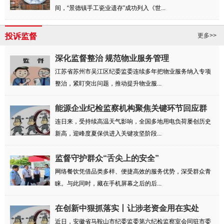
间，“景德镇手工瓷业遗存”成功列入《世...
投诉监督
更多>>
深化监督整治 规范物业服务管理
江苏省苏州市吴江区纪委监委连续多年把物业服务纳入专项
整治，紧盯突出问题，推动提升物业服...
能源企业纪检监察机构聚焦关键环节回应群
众诉...
连日来，受持续高温天气影响，全国多地用电负荷屡创历史
新高，迎峰度夏保供进入关键攻坚阶段...
监督守护群众“舌尖上的安全”
网络餐饮凭借品类多样、便捷高效的服务优势，深受群众青
睐。与此同时，藏在手机屏幕之后的后...
在创新中狠抓落实丨让涉老资金用在实处
近日，安徽省马鞍山市纪委监委第六纪检监察室会同驻市委