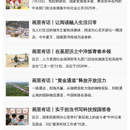
7月23日，包括财政部、国家发展改革委、教育部等在内的
中央部门依法依规集中向社会公开2025年...
画里有话丨让阅读融入生活日常
当人们生活的城市正被热浪裹挟，阅读为心灵开辟出一隅清
凉。今年夏天，国家图书馆成为读者静...
画里有话丨在基层沃土中淬炼青春本领
近日，人力资源社会保障部等九部门启动实施第五轮高校毕
业生“三支一扶”计划，决定于2026年...
画里有话丨“黄金通道”释放开放活力
一路通达，四海共赢。从驰骋亚欧大陆的钢铁驼队，到联通
山海的国际物流通道，中国铁路在基础...
画里有话丨实干担当书写科技报国答卷
近日，国务院新闻办公室举行“新征程上的奋斗者”中外记者
见面会，5位“最美科技工作者”代表...