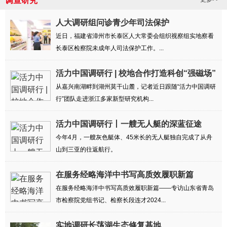
调查研究
人大调研组问诊青少年司法保护
近日，福建省漳州市长泰区人大常委会组织视察组实地察看
长泰区检察院未成年人司法保护工作。...
活力中国调研行 | 校地合作打造科创“强磁场”
从嘉兴南湖畔到湖州莫干山麓，记者近日跟随“活力中国调研
行”团队走进浙江多家新型研究机构...
活力中国调研行丨一艘无人艇的深蓝征途
今年4月，一艘灰色艇体、45米长的无人艇独自完成了从舟
山到三亚的往返航行。
在服务经略海洋中书写高质效履职新篇
在服务经略海洋中书写高质效履职新篇——专访山东省青岛
市检察院党组书记、检察长段连才2024...
实地调研长荡湖生态修复基地