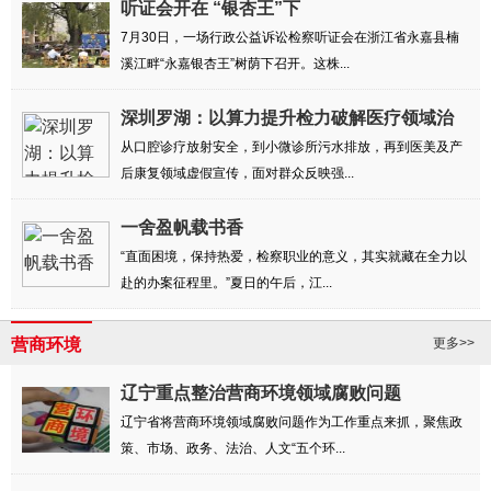
听证会开在 “银杏王”下
7月30日，一场行政公益诉讼检察听证会在浙江省永嘉县楠
溪江畔“永嘉银杏王”树荫下召开。这株...
深圳罗湖：以算力提升检力破解医疗领域治
理难题
从口腔诊疗放射安全，到小微诊所污水排放，再到医美及产
后康复领域虚假宣传，面对群众反映强...
一舍盈帆载书香
“直面困境，保持热爱，检察职业的意义，其实就藏在全力以
赴的办案征程里。”夏日的午后，江...
营商环境
更多>>
辽宁重点整治营商环境领域腐败问题
辽宁省将营商环境领域腐败问题作为工作重点来抓，聚焦政
策、市场、政务、法治、人文“五个环...