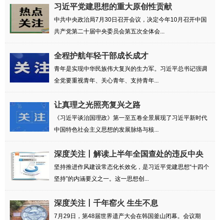
习近平党建思想的重大原创性贡献
中共中央政治局7月30日召开会议，决定今年10月召开中国
共产党第二十届中央委员会第五次全体会...
全程护航年轻干部成长成才
青年是实现中华民族伟大复兴的生力军。习近平总书记强调
全党要重视青年、关心青年、支持青年...
让真理之光照亮复兴之路
《习近平谈治国理政》第一至五卷全景展现了习近平新时代
中国特色社会主义思想的发展脉络与核...
深度关注丨解读上半年全国查处的违反中央
八项...
坚持推进作风建设常态化长效化，是习近平党建思想“十四个
坚持”的内涵要义之一。这一思想创...
深度关注丨千年窑火 生生不息
7月29日，第48届世界遗产大会在韩国釜山闭幕。会议期