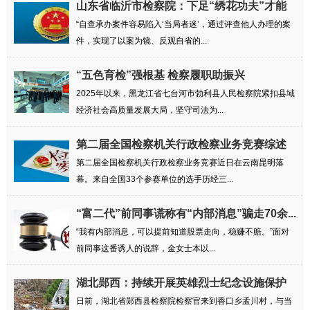
山东省临沂市检察院：下足“绣花功夫”才能
练...
“自查承办案件容易陷入‘当局者迷’，通过评查他人办理的案
件，实现了以案为镜、反观自省的...
“五色育检”强根基 检察履职助振兴
2025年以来，黑龙江省七台河市勃利县人民检察院紧扣县域
经济社会高质量发展大局，坚守司法为...
第二届全国检察机关行政检察业务竞赛综述
第二届全国检察机关行政检察业务竞赛近日在云南昆明落
幕。来自全国33个参赛单位的选手历经三...
“富二代”前同事谎称有“内部消息”骗走70余...
“我有内部消息，可以提前知道股票走向，稳赚不赔。”面对
前同事这番诱人的说辞，金女士本以...
湖北郧西：持续开展英雄烈士纪念设施保护
专项...
日前，湖北省郧西县检察院检察官来到香口乡孟川村，与当