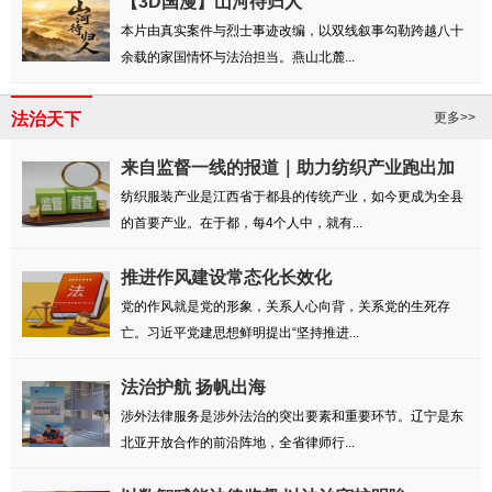
【3D国漫】山河待归人
本片由真实案件与烈士事迹改编，以双线叙事勾勒跨越八十
余载的家国情怀与法治担当。燕山北麓...
法治天下
更多>>
来自监督一线的报道｜助力纺织产业跑出加
速度
纺织服装产业是江西省于都县的传统产业，如今更成为全县
的首要产业。在于都，每4个人中，就有...
推进作风建设常态化长效化
党的作风就是党的形象，关系人心向背，关系党的生死存
亡。习近平党建思想鲜明提出“坚持推进...
法治护航 扬帆出海
涉外法律服务是涉外法治的突出要素和重要环节。辽宁是东
北亚开放合作的前沿阵地，全省律师行...