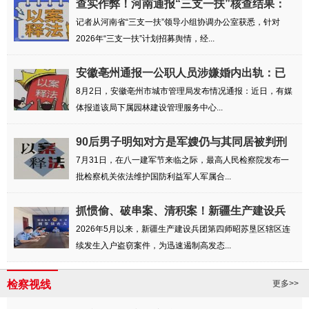
查实作弊！河南通报“三支一扶”核查结果：
相...
记者从河南省“三支一扶”领导小组协调办公室获悉，针对
2026年“三支一扶”计划招募舆情，经...
安徽亳州通报一公职人员涉嫌婚内出轨：已
成立...
8月2日，安徽亳州市城市管理局发布情况通报：近日，有媒
体报道该局下属园林建设管理服务中心...
90后男子明知对方是军嫂仍与其同居被判刑
六个月
7月31日，在八一建军节来临之际，最高人民检察院发布一
批检察机关依法维护国防利益军人军属合...
抓惯偷、破串案、清积案！新疆生产建设兵
团第...
2026年5月以来，新疆生产建设兵团第四师昭苏垦区辖区连
续发生入户盗窃案件，为迅速遏制高发态...
检察视线
更多>>