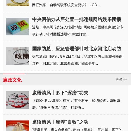
网联汽车 自动驾驶系统安全要求》（GB...
中央网信办从严处置一批违规网络娱乐团播
账号
近期，中央网信办深入推进“清朗·网络娱乐团播乱象整治”专
项行动，针对团播违规PK刺激打赏...
国家防总、应急管理部针对北京河北启动防
汛四...
据气象部门预报，8月2日至4日，华北地区将出现较强降雨
过程，河北北部、北京西部和北部部分地...
廉政文化
更多>>
廉语清风丨多下“琢磨”功夫
《诗经·卫风·淇奥》有言：“有匪君子，如切如磋，如琢如
磨。”雕琢玉石谓之“琢”，打磨石...
廉语清风丨涵养“自牧”之功
“谦谦君子，卑以自牧也”，出自《周易》，意思是，真正的