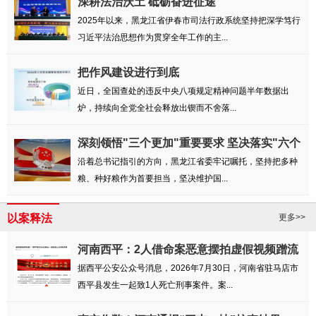
深耕法治沃土 砥砺奋进征途
2025年以来，黑龙江省伊春市司法行政系统坚持把深学笃行
习近平法治思想作为贯穿全年工作的主...
把作风建设进行到底
近日，全国查处的违反中央八项规定精神问题半年数据出
炉，持续向全党全社会释放出锲而不舍落...
深刻领悟"三个更加"重要要求 坚决落实"六个
强...
沿着总书记指引的方向，黑龙江省委牢记嘱托，坚持把多种
粮、种好粮作为首要担当，坚决维护国...
以案释法
更多>>
河南西平：2人借命案恶意摆拍虚假视频蹭流
量被罚
据西平公安公众号消息，2026年7月30日，河南省驻马店市
西平县发生一起致1人死亡刑事案件。案...