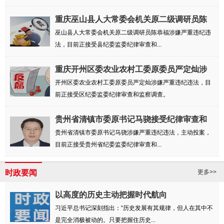
重庆巫山县人大常委会机关原二级调研员陈
恭福...
巫山县人大常委会机关原二级调研员陈恭福涉嫌严重违纪违
法，目前正接受县纪委监委纪律审查和...
重庆开州区委农业农村工委原委员严定灿涉
嫌严...
开州区委农业农村工委原委员严定灿涉嫌严重违纪违法，目
前正接受区纪委监委纪律审查和监察调查。
贵州省清镇市委原书记马骁接受纪律审查和
监察调查
贵州省清镇市委原书记马骁涉嫌严重违纪违法，主动投案，
目前正接受贵州省纪委监委纪律审查和...
时政要闻
更多>>
以高度的历史主动把握时代航向
习近平总书记深刻指出：“历史发展有其规律，但人在其中不
是完全消极被动的。只要把握住历史...