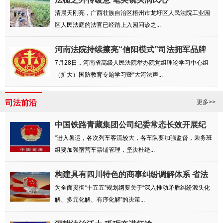
清晨天刚亮，广西壮族自治区梧州市龙圩区人民法院工业园
区人民法庭的法官已经踏上入园问诊之...
河南法院持续擦亮“信阳模式”司法拥军品牌
7月28日，河南省高级人民法院举办院党组理论学习中心组
（扩大）国防教育专题学习暨“大河法声...
司法前沿
更多>>
中国铁路青藏集团公司纪委常态长效开展纪
律教...
“进入暑运，各次列车客流较大，各车队要加强监督，乘务班
组要加强宿营车票铺管理，坚决杜绝...
构建具有四川特色的商事纠纷调解体系 省法
院...
为全面贯彻“十五五”规划纲要关于“深入推动矛盾纠纷源头化
解、多元化解、有序化解”的决策...