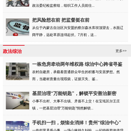
政法委纪检监察组，组织工作人员前往...
把风险想在前 把监督挺在前
从位于内蒙古自治区兴安盟的察尔森水库坝顶望去，水面辽
阔平静，远处草原连绵起伏。7月初，这...
政法综治
更多>>
一栋危房牵动两年维权路 综治中心跨省寻鉴
解民忧
农村自建房，承载着普通群众毕生的积蓄与安居梦想。然
而，当建材质量出现瑕疵，证据灭失、鉴...
基层治理“万能钥匙”，解锁平安善治新密
码！
小事不出村、大事不出镇、矛盾不上交！在宝坻区尔王庄
镇，一把基层治理“万能钥匙”悄然解锁...
手机扫一扫，烦恼全消掉！贵州“综治中心”
...
一件邻里矛盾小事，一场山林持久纠纷，一起特殊群体借贷