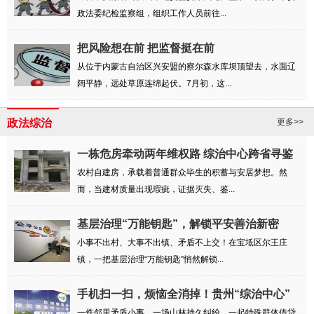
政法委纪检监察组，组织工作人员前往...
把风险想在前 把监督挺在前
从位于内蒙古自治区兴安盟的察尔森水库坝顶望去，水面辽
阔平静，远处草原连绵起伏。7月初，这...
政法综治
更多>>
一栋危房牵动两年维权路 综治中心跨省寻鉴
解民忧
农村自建房，承载着普通群众毕生的积蓄与安居梦想。然
而，当建材质量出现瑕疵，证据灭失、鉴...
基层治理“万能钥匙”，解锁平安善治新密
码！
小事不出村、大事不出镇、矛盾不上交！在宝坻区尔王庄
镇，一把基层治理“万能钥匙”悄然解锁...
手机扫一扫，烦恼全消掉！贵州“综治中心”
...
一件邻里矛盾小事，一场山林持久纠纷，一起特殊群体借贷