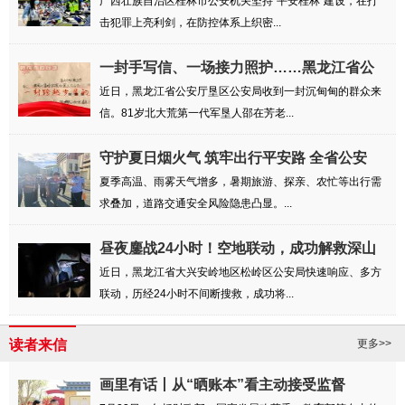
广西壮族自治区桂林市公安机关坚持“平安桂林”建设，在打
击犯罪上亮利剑，在防控体系上织密...
一封手写信、一场接力照护……黑龙江省公
安厅...
近日，黑龙江省公安厅垦区公安局收到一封沉甸甸的群众来
信。81岁北大荒第一代军垦人邵在芳老...
守护夏日烟火气 筑牢出行平安路 全省公安
交...
夏季高温、雨雾天气增多，暑期旅游、探亲、农忙等出行需
求叠加，道路交通安全风险隐患凸显。...
昼夜鏖战24小时！空地联动，成功解救深山
失联...
近日，黑龙江省大兴安岭地区松岭区公安局快速响应、多方
联动，历经24小时不间断搜救，成功将...
读者来信
更多>>
画里有话丨从“晒账本”看主动接受监督