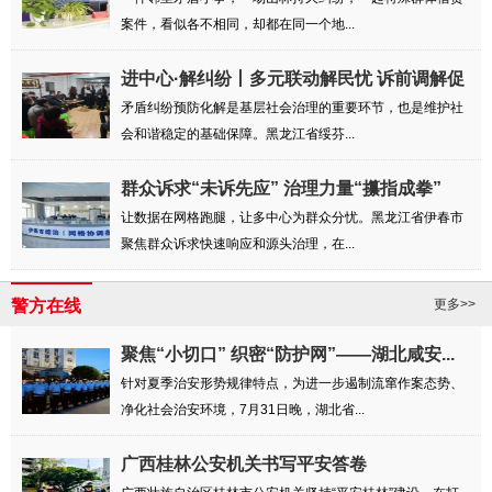
案件，看似各不相同，却都在同一个地...
进中心·解纠纷丨多元联动解民忧 诉前调解促
和谐
矛盾纠纷预防化解是基层社会治理的重要环节，也是维护社
会和谐稳定的基础保障。黑龙江省绥芬...
群众诉求“未诉先应” 治理力量“攥指成拳”
让数据在网格跑腿，让多中心为群众分忧。黑龙江省伊春市
聚焦群众诉求快速响应和源头治理，在...
警方在线
更多>>
聚焦“小切口” 织密“防护网”——湖北咸安...
针对夏季治安形势规律特点，为进一步遏制流窜作案态势、
净化社会治安环境，7月31日晚，湖北省...
广西桂林公安机关书写平安答卷