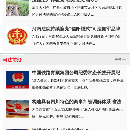
清晨天刚亮，广西壮族自治区梧州市龙圩区人民法院工业园
区人民法庭的法官已经踏上入园问诊之...
河南法院持续擦亮“信阳模式”司法拥军品牌
7月28日，河南省高级人民法院举办院党组理论学习中心组
（扩大）国防教育专题学习暨“大河法声...
司法前沿
更多>>
中国铁路青藏集团公司纪委常态长效开展纪
律教...
“进入暑运，各次列车客流较大，各车队要加强监督，乘务班
组要加强宿营车票铺管理，坚决杜绝...
构建具有四川特色的商事纠纷调解体系 省法
院...
为全面贯彻“十五五”规划纲要关于“深入推动矛盾纠纷源头化
解、多元化解、有序化解”的决策...