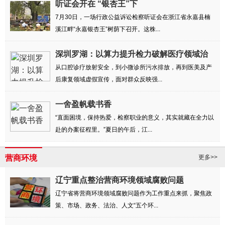
听证会开在 “银杏王”下
7月30日，一场行政公益诉讼检察听证会在浙江省永嘉县楠
溪江畔“永嘉银杏王”树荫下召开。这株...
深圳罗湖：以算力提升检力破解医疗领域治
理难题
从口腔诊疗放射安全，到小微诊所污水排放，再到医美及产
后康复领域虚假宣传，面对群众反映强...
一舍盈帆载书香
“直面困境，保持热爱，检察职业的意义，其实就藏在全力以
赴的办案征程里。”夏日的午后，江...
营商环境
更多>>
辽宁重点整治营商环境领域腐败问题
辽宁省将营商环境领域腐败问题作为工作重点来抓，聚焦政
策、市场、政务、法治、人文“五个环...