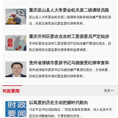
重庆巫山县人大常委会机关原二级调研员陈
恭福...
巫山县人大常委会机关原二级调研员陈恭福涉嫌严重违纪违
法，目前正接受县纪委监委纪律审查和...
重庆开州区委农业农村工委原委员严定灿涉
嫌严...
开州区委农业农村工委原委员严定灿涉嫌严重违纪违法，目
前正接受区纪委监委纪律审查和监察调查。
贵州省清镇市委原书记马骁接受纪律审查和
监察调查
贵州省清镇市委原书记马骁涉嫌严重违纪违法，主动投案，
目前正接受贵州省纪委监委纪律审查和...
时政要闻
更多>>
以高度的历史主动把握时代航向
习近平总书记深刻指出：“历史发展有其规律，但人在其中不
是完全消极被动的。只要把握住历史...