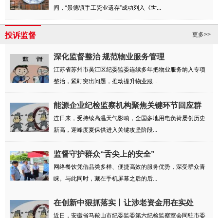
间，“景德镇手工瓷业遗存”成功列入《世...
投诉监督
更多>>
深化监督整治 规范物业服务管理
江苏省苏州市吴江区纪委监委连续多年把物业服务纳入专项
整治，紧盯突出问题，推动提升物业服...
能源企业纪检监察机构聚焦关键环节回应群
众诉...
连日来，受持续高温天气影响，全国多地用电负荷屡创历史
新高，迎峰度夏保供进入关键攻坚阶段...
监督守护群众“舌尖上的安全”
网络餐饮凭借品类多样、便捷高效的服务优势，深受群众青
睐。与此同时，藏在手机屏幕之后的后...
在创新中狠抓落实丨让涉老资金用在实处
近日，安徽省马鞍山市纪委监委第六纪检监察室会同驻市委