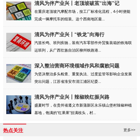
清风为伴产业兴丨老顶坡破茧“出海”记
在重庆老顶坡汽摩配市场，按工厂标准化流程，4小时便能
完成一辆摩托车的组装。这个西南地区最...
清风为伴产业兴丨“铁龙”向海行
汽笛长鸣、班列疾驰，装有汽车零部件外贸集装箱的铁海联
运班列，从广西壮族自治区柳州铁路港...
深入整治营商环境领域作风和腐败问题
为坚决整治多头检查、重复执法、过度监管等影响企业发展
突出问题，江苏省淮安市清江浦区纪委...
清风为伴产业兴丨辣椒映红振兴路
盛夏时节，在贵州省遵义市新蒲新区永乐镇山堡村辣椒种植
基地，饱满的“红果果”挂满枝头，村...
热点关注
更多>>