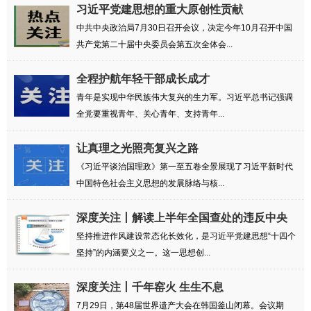
习近平党建思想的重大原创性贡献
中共中央政治局7月30日召开会议，决定今年10月召开中国
共产党第二十届中央委员会第五次全体会...
全程护航年轻干部成长成才
青年是实现中华民族伟大复兴的生力军。习近平总书记强调
全党要重视青年、关心青年、支持青年...
让真理之光照亮复兴之路
《习近平谈治国理政》第一至五卷全景展现了习近平新时代
中国特色社会主义思想的发展脉络与核...
深度关注丨解读上半年全国查处的违反中央
八项...
坚持推进作风建设常态化长效化，是习近平党建思想“十四个
坚持”的内涵要义之一。这一思想创...
深度关注丨千年窑火 生生不息
7月29日，第48届世界遗产大会在韩国釜山闭幕。会议期