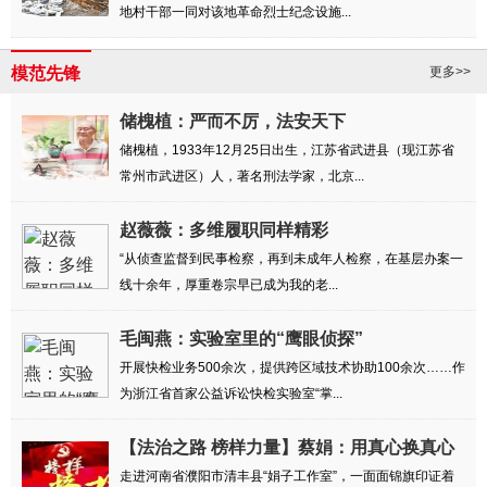
地村干部一同对该地革命烈士纪念设施...
模范先锋
更多>>
储槐植：严而不厉，法安天下
储槐植，1933年12月25日出生，江苏省武进县（现江苏省
常州市武进区）人，著名刑法学家，北京...
赵薇薇：多维履职同样精彩
“从侦查监督到民事检察，再到未成年人检察，在基层办案一
线十余年，厚重卷宗早已成为我的老...
毛闽燕：实验室里的“鹰眼侦探”
开展快检业务500余次，提供跨区域技术协助100余次……作
为浙江省首家公益诉讼快检实验室“掌...
【法治之路 榜样力量】蔡娟：用真心换真心
解民忧
走进河南省濮阳市清丰县“娟子工作室”，一面面锦旗印证着