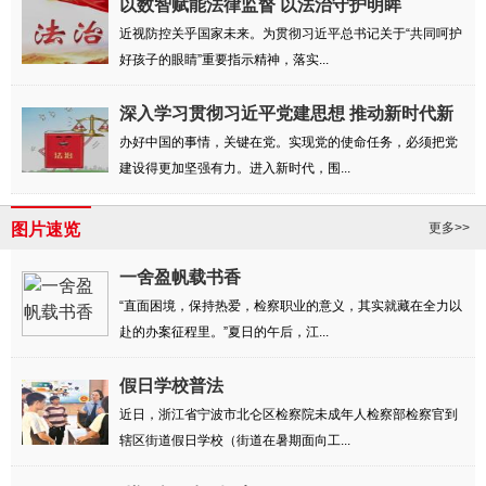
以数智赋能法律监督 以法治守护明眸
近视防控关乎国家未来。为贯彻习近平总书记关于“共同呵护
好孩子的眼睛”重要指示精神，落实...
深入学习贯彻习近平党建思想 推动新时代新
征...
办好中国的事情，关键在党。实现党的使命任务，必须把党
建设得更加坚强有力。进入新时代，围...
图片速览
更多>>
一舍盈帆载书香
“直面困境，保持热爱，检察职业的意义，其实就藏在全力以
赴的办案征程里。”夏日的午后，江...
假日学校普法
近日，浙江省宁波市北仑区检察院未成年人检察部检察官到
辖区街道假日学校（街道在暑期面向工...