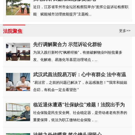
近日，江苏省常州市金坛区检察院举办“发挥公益诉讼检察职
能 赋能城市治理效能提升”主题检...
法院聚焦
更多>>
先行调解聚合力 示范诉讼化群纷
为深入践行新时代“枫桥经验”，有效破解物业纠纷批量多
发、化解难、易激化等基层治理堵点，...
武汉武昌法院易万昕：心中有群众 法中有温
度
“易法官，之前的问题已解决了，永远感激您！”“我常和姐姐
念叨，有机会一定去看望您 ”
临近退休遭遇“社保缺位”难题！法院出手为
劳...
社会保险是民生安全网、社会稳定器，是劳动者老有所养的
重要保障，依法为职工缴纳社会保险，...
法槌之外传暖意 笔尖镜头润民心