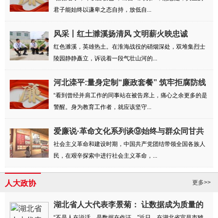
君子能始终以谦卑之态自持，放低自...
风采丨红土濉溪扬清风 文明薪火映忠诚
红色濉溪，英雄热土。在淮海战役的硝烟深处，双堆集烈士
陵园静静矗立，诉说着一段气壮山河的...
河北滦平:量身定制“廉政套餐” 筑牢拒腐防线
“看到曾经并肩工作的同事站在被告席上，痛心之余更多的是
警醒。身为教育工作者，就应该坚守...
爱廉说·革命文化系列谈⑨始终与群众同甘共
苦
社会主义革命和建设时期，中国共产党团结带领全国各族人
民，在艰辛探索中进行社会主义革命，...
人大政协
更多>>
湖北省人大代表李景菊： 让数据成为质量的
“不是人在说话，是数据在作证。”近日，在湖北省宜昌市猇