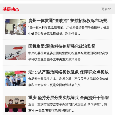
基层动态
更多>>
贵州一体贯通"查改治" 护航招标投标市场规
范...
“贵州省水利厅原党组书记、厅长周登涛参与串通投标；省卫
生健康委员会原党组成员、副主任田...
国机集团:聚焦科技创新强化政治监督
中央纪委国家监委驻国机集团纪检监察组紧紧围绕加快高水
平科技自立自强等党中央重大决策部署...
湖北:从严整治网络餐饮乱象 保障群众点餐放
心...
食品安全是民生之本、发展之基，不仅关乎人民群众身体健
康和生命安全，更是全面建设社会主义...
重庆:坚持分层分类实战练兵 全面提升干部综
合...
近日，重庆市纪委监委举办第7期“风正巴渝·学习讲堂”，特
邀“七一勋章”获得者马善祥围绕“...