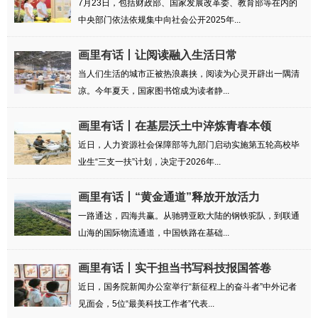
7月23日，包括财政部、国家发展改革委、教育部等在内的
中央部门依法依规集中向社会公开2025年...
画里有话丨让阅读融入生活日常
当人们生活的城市正被热浪裹挟，阅读为心灵开辟出一隅清
凉。今年夏天，国家图书馆成为读者静...
画里有话丨在基层沃土中淬炼青春本领
近日，人力资源社会保障部等九部门启动实施第五轮高校毕
业生“三支一扶”计划，决定于2026年...
画里有话丨“黄金通道”释放开放活力
一路通达，四海共赢。从驰骋亚欧大陆的钢铁驼队，到联通
山海的国际物流通道，中国铁路在基础...
画里有话丨实干担当书写科技报国答卷
近日，国务院新闻办公室举行“新征程上的奋斗者”中外记者
见面会，5位“最美科技工作者”代表...