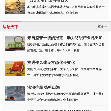
【3D国漫】山河待归人
本片由真实案件与烈士事迹改编，以双线叙事勾勒跨越八十
余载的家国情怀与法治担当。燕山北麓...
法治天下
更多>>
来自监督一线的报道｜助力纺织产业跑出加
速度
纺织服装产业是江西省于都县的传统产业，如今更成为全县
的首要产业。在于都，每4个人中，就有...
推进作风建设常态化长效化
党的作风就是党的形象，关系人心向背，关系党的生死存
亡。习近平党建思想鲜明提出“坚持推进...
法治护航 扬帆出海
涉外法律服务是涉外法治的突出要素和重要环节。辽宁是东
北亚开放合作的前沿阵地，全省律师行...