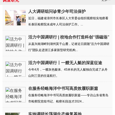
调查研究
人大调研组问诊青少年司法保护
近日，福建省漳州市长泰区人大常委会组织视察组实地察看
长泰区检察院未成年人司法保护工作。...
活力中国调研行 | 校地合作打造科创“强磁场”
从嘉兴南湖畔到湖州莫干山麓，记者近日跟随“活力中国调研
行”团队走进浙江多家新型研究机构...
活力中国调研行丨一艘无人艇的深蓝征途
今年4月，一艘灰色艇体、45米长的无人艇独自完成了从舟
山到三亚的往返航行。
在服务经略海洋中书写高质效履职新篇
在服务经略海洋中书写高质效履职新篇——专访山东省青岛
市检察院党组书记、检察长段连才2024...
实地调研长荡湖生态修复基地