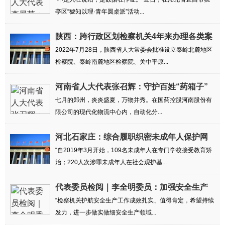
铁证
亭区“猇知以理·青年圆桌派”活动...
陕西：跨行政区划检察机关4年来办理各类案
件2....
2022年7月28日，陕西省人大常委会批准设立秦岭北麓地区
检察院、秦岭南麓地区检察院、关中平原...
河南省人大代表张召辉：守护百姓“药箱子”
七月的郑州，炎炎盛夏，万物并秀。在国药控股河南股份有
限公司的现代化物流中心内，自动化分...
河北石家庄：综合履职织密未成年人保护网
“自2019年3月开始，109名未成年人在专门学校接受教育矫
治；220人次涉罪未成年人在社会观护基...
代表委员检阅｜李全明委员：加强安全生产
领域...
“检察机关护航安全生产工作成效扎实、值得肯定，希望持续
发力，进一步做实做细安全生产领域...