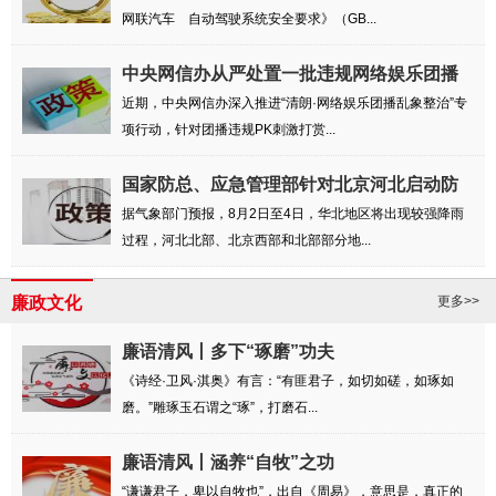
网联汽车 自动驾驶系统安全要求》（GB...
中央网信办从严处置一批违规网络娱乐团播
账号
近期，中央网信办深入推进“清朗·网络娱乐团播乱象整治”专
项行动，针对团播违规PK刺激打赏...
国家防总、应急管理部针对北京河北启动防
汛四...
据气象部门预报，8月2日至4日，华北地区将出现较强降雨
过程，河北北部、北京西部和北部部分地...
廉政文化
更多>>
廉语清风丨多下“琢磨”功夫
《诗经·卫风·淇奥》有言：“有匪君子，如切如磋，如琢如
磨。”雕琢玉石谓之“琢”，打磨石...
廉语清风丨涵养“自牧”之功
“谦谦君子，卑以自牧也”，出自《周易》，意思是，真正的