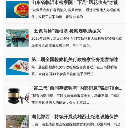
山东省临沂市检察院：下足“绣花功夫”才能
练...
“自查承办案件容易陷入‘当局者迷’，通过评查他人办理的案
件，实现了以案为镜、反观自省的...
“五色育检”强根基 检察履职助振兴
2025年以来，黑龙江省七台河市勃利县人民检察院紧扣县域
经济社会高质量发展大局，坚守司法为...
第二届全国检察机关行政检察业务竞赛综述
第二届全国检察机关行政检察业务竞赛近日在云南昆明落
幕。来自全国33个参赛单位的选手历经三...
“富二代”前同事谎称有“内部消息”骗走70余...
“我有内部消息，可以提前知道股票走向，稳赚不赔。”面对
前同事这番诱人的说辞，金女士本以...
湖北郧西：持续开展英雄烈士纪念设施保护
专项...
日前，湖北省郧西县检察院检察官来到香口乡孟川村，与当