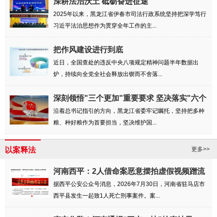
深耕法治沃土 砥砺奋进征途
2025年以来，黑龙江省伊春市司法行政系统坚持把深学笃行
习近平法治思想作为贯穿全年工作的主...
把作风建设进行到底
近日，全国查处的违反中央八项规定精神问题半年数据出
炉，持续向全党全社会释放出锲而不舍落...
深刻领悟"三个更加"重要要求 坚决落实"六个
强...
沿着总书记指引的方向，黑龙江省委牢记嘱托，坚持把多种
粮、种好粮作为首要担当，坚决维护国...
以案释法
更多>>
河南西平：2人借命案恶意摆拍虚假视频蹭流
量被罚
据西平公安公众号消息，2026年7月30日，河南省驻马店市
西平县发生一起致1人死亡刑事案件。案...