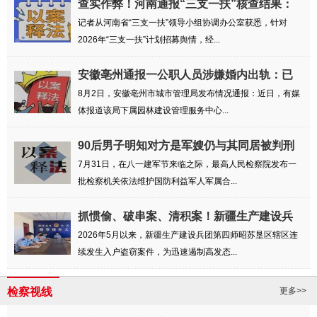
查实作弊！河南通报“三支一扶”核查结果：
相...
记者从河南省“三支一扶”领导小组协调办公室获悉，针对
2026年“三支一扶”计划招募舆情，经...
安徽亳州通报一公职人员涉嫌婚内出轨：已
成立...
8月2日，安徽亳州市城市管理局发布情况通报：近日，有媒
体报道该局下属园林建设管理服务中心...
90后男子明知对方是军嫂仍与其同居被判刑
六个月
7月31日，在八一建军节来临之际，最高人民检察院发布一
批检察机关依法维护国防利益军人军属合...
抓惯偷、破串案、清积案！新疆生产建设兵
团第...
2026年5月以来，新疆生产建设兵团第四师昭苏垦区辖区连
续发生入户盗窃案件，为迅速遏制高发态...
检察视线
更多>>