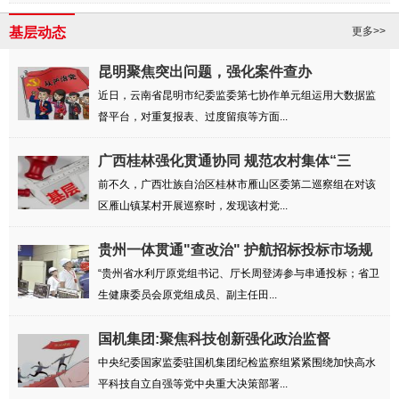
基层动态
更多>>
昆明聚焦突出问题，强化案件查办
近日，云南省昆明市纪委监委第七协作单元组运用大数据监
督平台，对重复报表、过度留痕等方面...
广西桂林强化贯通协同 规范农村集体“三
资”管理
前不久，广西壮族自治区桂林市雁山区委第二巡察组在对该
区雁山镇某村开展巡察时，发现该村党...
贵州一体贯通"查改治" 护航招标投标市场规
范...
“贵州省水利厅原党组书记、厅长周登涛参与串通投标；省卫
生健康委员会原党组成员、副主任田...
国机集团:聚焦科技创新强化政治监督
中央纪委国家监委驻国机集团纪检监察组紧紧围绕加快高水
平科技自立自强等党中央重大决策部署...