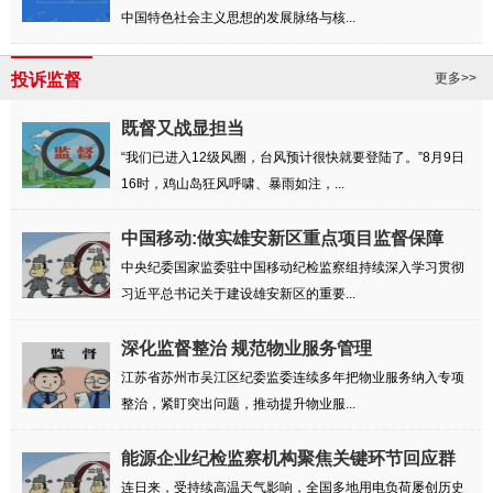
中国特色社会主义思想的发展脉络与核...
投诉监督
更多>>
既督又战显担当
“我们已进入12级风圈，台风预计很快就要登陆了。”8月9日
16时，鸡山岛狂风呼啸、暴雨如注，...
中国移动:做实雄安新区重点项目监督保障
中央纪委国家监委驻中国移动纪检监察组持续深入学习贯彻
习近平总书记关于建设雄安新区的重要...
深化监督整治 规范物业服务管理
江苏省苏州市吴江区纪委监委连续多年把物业服务纳入专项
整治，紧盯突出问题，推动提升物业服...
能源企业纪检监察机构聚焦关键环节回应群
众诉...
连日来，受持续高温天气影响，全国多地用电负荷屡创历史