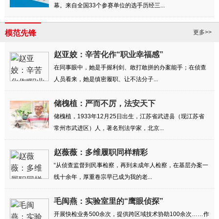
幕。来自全国33个参赛单位的选手历经三...
模范先锋
更多>>
赵亚姣：辛苦化作“职业幸福感”
在同事眼中，她是手握利剑、敢打敢拼的办案能手；在侦查
人员看来，她是缜密履职、让不法分子...
储槐植：严而不厉，法安天下
储槐植，1933年12月25日出生，江苏省武进县（现江苏省
常州市武进区）人，著名刑法学家，北京...
赵薇薇：多维履职同样精彩
“从侦查监督到民事检察，再到未成年人检察，在基层办案一
线十余年，厚重卷宗早已成为我的老...
毛闽燕：实验室里的“鹰眼侦探”
开展快检业务500余次，提供跨区域技术协助100余次……作