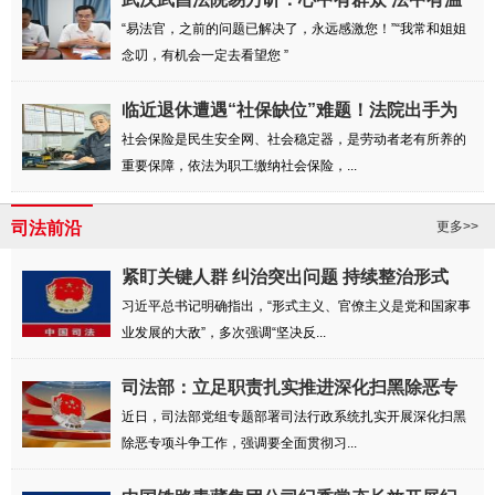
度
“易法官，之前的问题已解决了，永远感激您！”“我常和姐姐
念叨，有机会一定去看望您 ”
临近退休遭遇“社保缺位”难题！法院出手为
劳...
社会保险是民生安全网、社会稳定器，是劳动者老有所养的
重要保障，依法为职工缴纳社会保险，...
司法前沿
更多>>
紧盯关键人群 纠治突出问题 持续整治形式
主...
习近平总书记明确指出，“形式主义、官僚主义是党和国家事
业发展的大敌”，多次强调“坚决反...
司法部：立足职责扎实推进深化扫黑除恶专
项斗争
近日，司法部党组专题部署司法行政系统扎实开展深化扫黑
除恶专项斗争工作，强调要全面贯彻习...