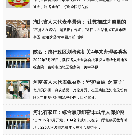
通办、跨省通办”，打造全国领先的...
湖北省人大代表李景菊： 让数据成为质量的
铁证
“不是人在说话，是数据在作证。”近日，在湖北省宜昌市猇
亭区“猇知以理·青年圆桌派”活动...
陕西：跨行政区划检察机关4年来办理各类案
件2....
2022年7月28日，陕西省人大常委会批准设立秦岭北麓地区
检察院、秦岭南麓地区检察院、关中平原...
河南省人大代表张召辉：守护百姓“药箱子”
七月的郑州，炎炎盛夏，万物并秀。在国药控股河南股份有
限公司的现代化物流中心内，自动化分...
河北石家庄：综合履职织密未成年人保护网
“自2019年3月开始，109名未成年人在专门学校接受教育矫
治；220人次涉罪未成年人在社会观护基...