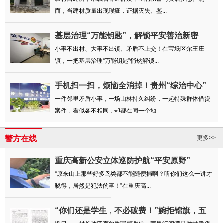
而，当建材质量出现瑕疵，证据灭失、鉴...
基层治理“万能钥匙”，解锁平安善治新密
码！
小事不出村、大事不出镇、矛盾不上交！在宝坻区尔王庄
镇，一把基层治理“万能钥匙”悄然解锁...
手机扫一扫，烦恼全消掉！贵州“综治中心”
...
一件邻里矛盾小事，一场山林持久纠纷，一起特殊群体借贷
案件，看似各不相同，却都在同一个地...
警方在线
更多>>
重庆高新公安立体巡防护航“平安原野”
“原来山上那些好多鸟类都不能随便捕啊？听你们这么一讲才
晓得，居然是犯法的事！”在重庆高...
“你们还是学生，不必破费！”婉拒锦旗，五