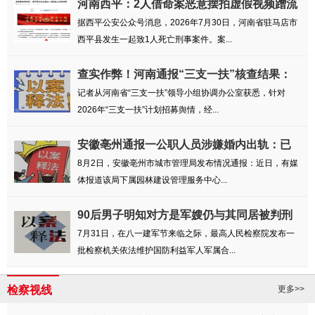
河南西平：2人借命案恶意摆拍虚假视频蹭流
量被罚
据西平公安公众号消息，2026年7月30日，河南省驻马店市
西平县发生一起致1人死亡刑事案件。案...
查实作弊！河南通报“三支一扶”核查结果：
相...
记者从河南省“三支一扶”领导小组协调办公室获悉，针对
2026年“三支一扶”计划招募舆情，经...
安徽亳州通报一公职人员涉嫌婚内出轨：已
成立...
8月2日，安徽亳州市城市管理局发布情况通报：近日，有媒
体报道该局下属园林建设管理服务中心...
90后男子明知对方是军嫂仍与其同居被判刑
六个月
7月31日，在八一建军节来临之际，最高人民检察院发布一
批检察机关依法维护国防利益军人军属合...
检察视线
更多>>