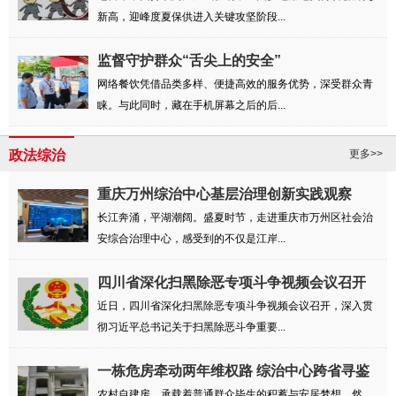
新高，迎峰度夏保供进入关键攻坚阶段...
监督守护群众“舌尖上的安全”
网络餐饮凭借品类多样、便捷高效的服务优势，深受群众青
睐。与此同时，藏在手机屏幕之后的后...
政法综治
更多>>
重庆万州综治中心基层治理创新实践观察
长江奔涌，平湖潮阔。盛夏时节，走进重庆市万州区社会治
安综合治理中心，感受到的不仅是江岸...
四川省深化扫黑除恶专项斗争视频会议召开
于...
近日，四川省深化扫黑除恶专项斗争视频会议召开，深入贯
彻习近平总书记关于扫黑除恶斗争重要...
一栋危房牵动两年维权路 综治中心跨省寻鉴
解民忧
农村自建房，承载着普通群众毕生的积蓄与安居梦想。然