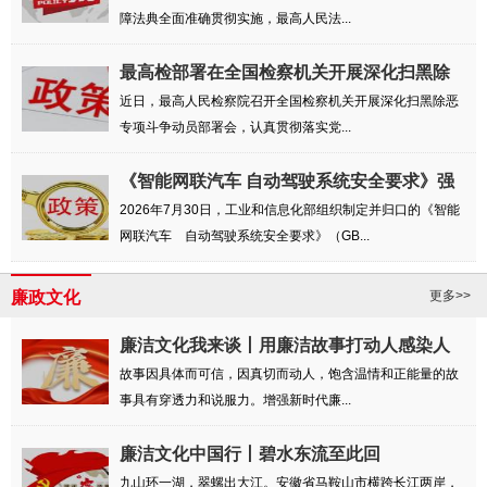
障法典全面准确贯彻实施，最高人民法...
最高检部署在全国检察机关开展深化扫黑除
恶专...
近日，最高人民检察院召开全国检察机关开展深化扫黑除恶
专项斗争动员部署会，认真贯彻落实党...
《智能网联汽车 自动驾驶系统安全要求》强
制...
2026年7月30日，工业和信息化部组织制定并归口的《智能
网联汽车 自动驾驶系统安全要求》（GB...
廉政文化
更多>>
廉洁文化我来谈丨用廉洁故事打动人感染人
故事因具体而可信，因真切而动人，饱含温情和正能量的故
事具有穿透力和说服力。增强新时代廉...
廉洁文化中国行丨碧水东流至此回
九山环一湖，翠螺出大江。安徽省马鞍山市横跨长江两岸，