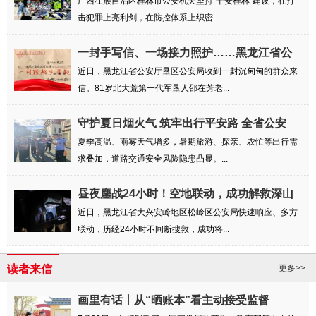
广西壮族自治区桂林市公安机关坚持“平安桂林”建设，在打
击犯罪上亮利剑，在防控体系上织密...
一封手写信、一场接力照护……黑龙江省公
安厅...
近日，黑龙江省公安厅垦区公安局收到一封沉甸甸的群众来
信。81岁北大荒第一代军垦人邵在芳老...
守护夏日烟火气 筑牢出行平安路 全省公安
交...
夏季高温、雨雾天气增多，暑期旅游、探亲、农忙等出行需
求叠加，道路交通安全风险隐患凸显。...
昼夜鏖战24小时！空地联动，成功解救深山
失联...
近日，黑龙江省大兴安岭地区松岭区公安局快速响应、多方
联动，历经24小时不间断搜救，成功将...
读者来信
更多>>
画里有话丨从“晒账本”看主动接受监督