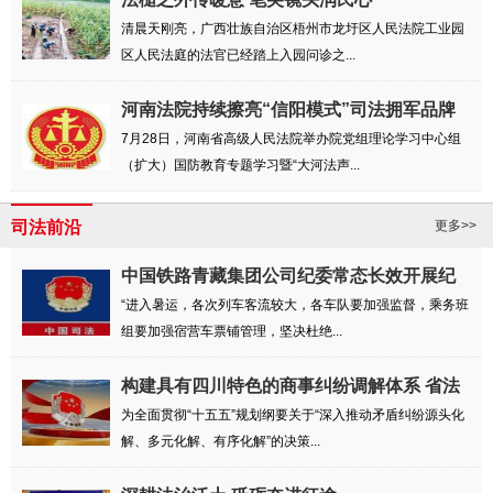
清晨天刚亮，广西壮族自治区梧州市龙圩区人民法院工业园
区人民法庭的法官已经踏上入园问诊之...
河南法院持续擦亮“信阳模式”司法拥军品牌
7月28日，河南省高级人民法院举办院党组理论学习中心组
（扩大）国防教育专题学习暨“大河法声...
司法前沿
更多>>
中国铁路青藏集团公司纪委常态长效开展纪
律教...
“进入暑运，各次列车客流较大，各车队要加强监督，乘务班
组要加强宿营车票铺管理，坚决杜绝...
构建具有四川特色的商事纠纷调解体系 省法
院...
为全面贯彻“十五五”规划纲要关于“深入推动矛盾纠纷源头化
解、多元化解、有序化解”的决策...