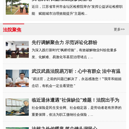
近日，江苏省常州市金坛区检察院举办“发挥公益诉讼检察职
能 赋能城市治理效能提升”主题检...
法院聚焦
更多>>
先行调解聚合力 示范诉讼化群纷
为深入践行新时代“枫桥经验”，有效破解物业纠纷批量多
发、化解难、易激化等基层治理堵点，...
武汉武昌法院易万昕：心中有群众 法中有温
度
“易法官，之前的问题已解决了，永远感激您！”“我常和姐姐
念叨，有机会一定去看望您 ”
临近退休遭遇“社保缺位”难题！法院出手为
劳...
社会保险是民生安全网、社会稳定器，是劳动者老有所养的
重要保障，依法为职工缴纳社会保险，...
法槌之外传暖意 笔尖镜头润民心