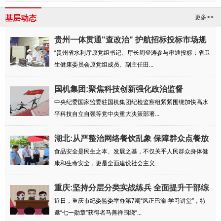
基层动态
更多>>
贵州一体贯通"查改治" 护航招标投标市场规
范...
“贵州省水利厅原党组书记、厅长周登涛参与串通投标；省卫
生健康委员会原党组成员、副主任田...
国机集团:聚焦科技创新强化政治监督
中央纪委国家监委驻国机集团纪检监察组紧紧围绕加快高水
平科技自立自强等党中央重大决策部署...
湖北:从严整治网络餐饮乱象 保障群众点餐放
心...
食品安全是民生之本、发展之基，不仅关乎人民群众身体健
康和生命安全，更是全面建设社会主义...
重庆:坚持分层分类实战练兵 全面提升干部综
合...
近日，重庆市纪委监委举办第7期“风正巴渝·学习讲堂”，特
邀“七一勋章”获得者马善祥围绕“...