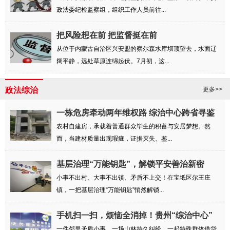
政法委纪检监察组，组织工作人员前往...
把风险想在前 把监督挺在前
从位于内蒙古自治区兴安盟的察尔森水库坝顶望去，水面辽
阔平静，远处草原连绵起伏。7月初，这...
政法综治
更多>>
一栋危房牵动两年维权路 综治中心跨省寻鉴
解民忧
农村自建房，承载着普通群众毕生的积蓄与安居梦想。然
而，当建材质量出现瑕疵，证据灭失、鉴...
基层治理“万能钥匙”，解锁平安善治新密
码！
小事不出村、大事不出镇、矛盾不上交！在宝坻区尔王庄
镇，一把基层治理“万能钥匙”悄然解锁...
手机扫一扫，烦恼全消掉！贵州“综治中心”
...
一件邻里矛盾小事，一场山林持久纠纷，一起特殊群体借贷