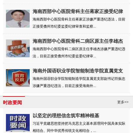
海南西部中心医院骨科主任蒋家正接受纪律
审查...
海南西部中心医院骨科主任蒋家正涉嫌严重违纪违法，目前
正接受儋州市纪委监委纪律审查和监察...
海南西部中心医院骨科二病区原主任李雄杰
接受...
海南西部中心医院骨科二病区原主任李雄杰涉嫌严重违纪违
法，目前正接受儋州市纪委监委纪律审...
海南外国语职业学院智能制造学院直属党支
部副...
海南外国语职业学院智能制造学院直属党支部副书记符振忠
涉嫌严重违纪违法，目前正接受海南外...
时政要闻
更多>>
以坚定的理想信念筑牢精神根基
习近平党建思想坚持把马克思主义基本原理同中国具体实际
相结合、同中华优秀传统文化相结合，...