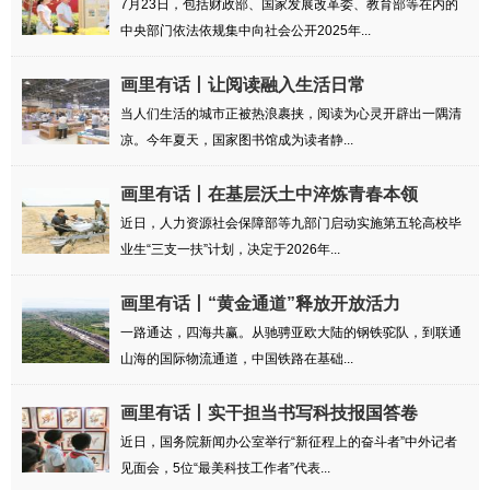
7月23日，包括财政部、国家发展改革委、教育部等在内的
中央部门依法依规集中向社会公开2025年...
画里有话丨让阅读融入生活日常
当人们生活的城市正被热浪裹挟，阅读为心灵开辟出一隅清
凉。今年夏天，国家图书馆成为读者静...
画里有话丨在基层沃土中淬炼青春本领
近日，人力资源社会保障部等九部门启动实施第五轮高校毕
业生“三支一扶”计划，决定于2026年...
画里有话丨“黄金通道”释放开放活力
一路通达，四海共赢。从驰骋亚欧大陆的钢铁驼队，到联通
山海的国际物流通道，中国铁路在基础...
画里有话丨实干担当书写科技报国答卷
近日，国务院新闻办公室举行“新征程上的奋斗者”中外记者
见面会，5位“最美科技工作者”代表...