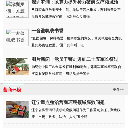
深圳罗湖：以算力提升检力破解医疗领域治
理难题
从口腔诊疗放射安全，到小微诊所污水排放，再到医美及产
后康复领域虚假宣传，面对群众反映强...
一舍盈帆载书香
“直面困境，保持热爱，检察职业的意义，其实就藏在全力以
赴的办案征程里。”夏日的午后，江...
图片新闻｜党员干警走进红二十五军长征过
境泌...
为纪念中国工农红军长征胜利90周年，郑州军事检察院联合
河南省泌阳县检察院，组织党员干警走...
营商环境
更多>>
辽宁重点整治营商环境领域腐败问题
辽宁省将营商环境领域腐败问题作为工作重点来抓，聚焦政
策、市场、政务、法治、人文“五个环...