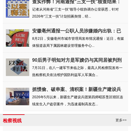
查实作弊！河南通报“三支一扶”核查结果：
相...
记者从河南省“三支一扶”领导小组协调办公室获悉，针对
2026年“三支一扶”计划招募舆情，经...
安徽亳州通报一公职人员涉嫌婚内出轨：已
成立...
8月2日，安徽亳州市城市管理局发布情况通报：近日，有媒
体报道该局下属园林建设管理服务中心...
90后男子明知对方是军嫂仍与其同居被判刑
六个月
7月31日，在八一建军节来临之际，最高人民检察院发布一
批检察机关依法维护国防利益军人军属合...
抓惯偷、破串案、清积案！新疆生产建设兵
团第...
2026年5月以来，新疆生产建设兵团第四师昭苏垦区辖区连
续发生入户盗窃案件，为迅速遏制高发态...
检察视线
更多>>