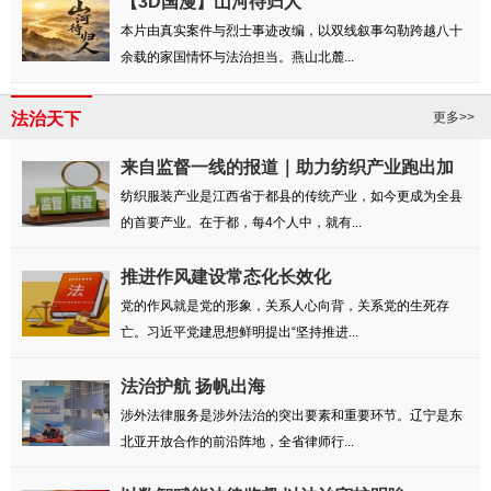
【3D国漫】山河待归人
本片由真实案件与烈士事迹改编，以双线叙事勾勒跨越八十
余载的家国情怀与法治担当。燕山北麓...
法治天下
更多>>
来自监督一线的报道｜助力纺织产业跑出加
速度
纺织服装产业是江西省于都县的传统产业，如今更成为全县
的首要产业。在于都，每4个人中，就有...
推进作风建设常态化长效化
党的作风就是党的形象，关系人心向背，关系党的生死存
亡。习近平党建思想鲜明提出“坚持推进...
法治护航 扬帆出海
涉外法律服务是涉外法治的突出要素和重要环节。辽宁是东
北亚开放合作的前沿阵地，全省律师行...