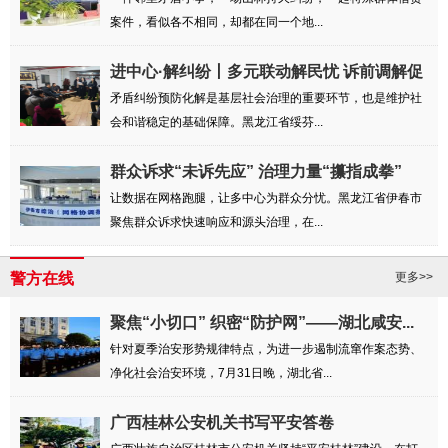
案件，看似各不相同，却都在同一个地...
进中心·解纠纷丨多元联动解民忧 诉前调解促
和谐
矛盾纠纷预防化解是基层社会治理的重要环节，也是维护社
会和谐稳定的基础保障。黑龙江省绥芬...
群众诉求“未诉先应” 治理力量“攥指成拳”
让数据在网格跑腿，让多中心为群众分忧。黑龙江省伊春市
聚焦群众诉求快速响应和源头治理，在...
警方在线
更多>>
聚焦“小切口” 织密“防护网”——湖北咸安...
针对夏季治安形势规律特点，为进一步遏制流窜作案态势、
净化社会治安环境，7月31日晚，湖北省...
广西桂林公安机关书写平安答卷