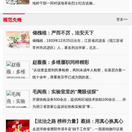
地村干部一同对该地革命烈士纪念设施...
模范先锋
更多>>
储槐植：严而不厉，法安天下
储槐植，1933年12月25日出生，江苏省武进县（现江苏省
常州市武进区）人，著名刑法学家，北京...
赵薇薇：多维履职同样精彩
“从侦查监督到民事检察，再到未成年人检察，在基层办案一
线十余年，厚重卷宗早已成为我的老...
毛闽燕：实验室里的“鹰眼侦探”
开展快检业务500余次，提供跨区域技术协助100余次……作
为浙江省首家公益诉讼快检实验室“掌...
【法治之路 榜样力量】蔡娟：用真心换真心
解民忧
走进河南省濮阳市清丰县“娟子工作室”，一面面锦旗印证着