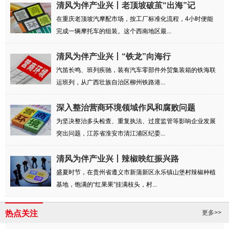
清风为伴产业兴丨老顶坡破茧“出海”记
在重庆老顶坡汽摩配市场，按工厂标准化流程，4小时便能
完成一辆摩托车的组装。这个西南地区最...
清风为伴产业兴丨“铁龙”向海行
汽笛长鸣、班列疾驰，装有汽车零部件外贸集装箱的铁海联
运班列，从广西壮族自治区柳州铁路港...
深入整治营商环境领域作风和腐败问题
为坚决整治多头检查、重复执法、过度监管等影响企业发展
突出问题，江苏省淮安市清江浦区纪委...
清风为伴产业兴丨辣椒映红振兴路
盛夏时节，在贵州省遵义市新蒲新区永乐镇山堡村辣椒种植
基地，饱满的“红果果”挂满枝头，村...
热点关注
更多>>