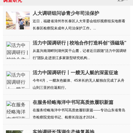
调查研究
人大调研组问诊青少年司法保护
近日，福建省漳州市长泰区人大常委会组织视察组实地察看
长泰区检察院未成年人司法保护工作。...
活力中国调研行 | 校地合作打造科创“强磁场”
从嘉兴南湖畔到湖州莫干山麓，记者近日跟随“活力中国调研
行”团队走进浙江多家新型研究机构...
活力中国调研行丨一艘无人艇的深蓝征途
今年4月，一艘灰色艇体、45米长的无人艇独自完成了从舟
山到三亚的往返航行。
在服务经略海洋中书写高质效履职新篇
在服务经略海洋中书写高质效履职新篇——专访山东省青岛
市检察院党组书记、检察长段连才2024...
实地调研长荡湖生态修复基地