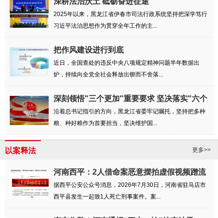
深耕法治沃土 砥砺奋进征途
2025年以来，黑龙江省伊春市司法行政系统坚持把深学笃行
习近平法治思想作为贯穿全年工作的主...
把作风建设进行到底
近日，全国查处的违反中央八项规定精神问题半年数据出
炉，持续向全党全社会释放出锲而不舍落...
深刻领悟"三个更加"重要要求 坚决落实"六个
强...
沿着总书记指引的方向，黑龙江省委牢记嘱托，坚持把多种
粮、种好粮作为首要担当，坚决维护国...
以案释法
更多>>
河南西平：2人借命案恶意摆拍虚假视频蹭流
量被罚
据西平公安公众号消息，2026年7月30日，河南省驻马店市
西平县发生一起致1人死亡刑事案件。案...