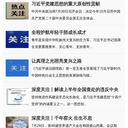
习近平党建思想的重大原创性贡献
中共中央政治局7月30日召开会议，决定今年10月召开中国
共产党第二十届中央委员会第五次全体会...
全程护航年轻干部成长成才
青年是实现中华民族伟大复兴的生力军。习近平总书记强调
全党要重视青年、关心青年、支持青年...
让真理之光照亮复兴之路
《习近平谈治国理政》第一至五卷全景展现了习近平新时代
中国特色社会主义思想的发展脉络与核...
深度关注丨解读上半年全国查处的违反中央
八项...
坚持推进作风建设常态化长效化，是习近平党建思想“十四个
坚持”的内涵要义之一。这一思想创...
深度关注丨千年窑火 生生不息
7月29日，第48届世界遗产大会在韩国釜山闭幕。会议期