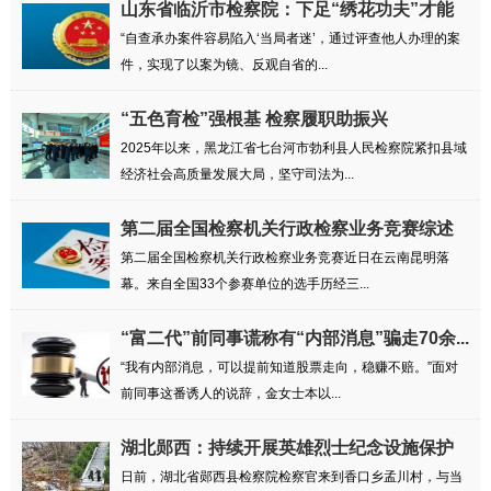
山东省临沂市检察院：下足“绣花功夫”才能
练...
“自查承办案件容易陷入‘当局者迷’，通过评查他人办理的案
件，实现了以案为镜、反观自省的...
“五色育检”强根基 检察履职助振兴
2025年以来，黑龙江省七台河市勃利县人民检察院紧扣县域
经济社会高质量发展大局，坚守司法为...
第二届全国检察机关行政检察业务竞赛综述
第二届全国检察机关行政检察业务竞赛近日在云南昆明落
幕。来自全国33个参赛单位的选手历经三...
“富二代”前同事谎称有“内部消息”骗走70余...
“我有内部消息，可以提前知道股票走向，稳赚不赔。”面对
前同事这番诱人的说辞，金女士本以...
湖北郧西：持续开展英雄烈士纪念设施保护
专项...
日前，湖北省郧西县检察院检察官来到香口乡孟川村，与当