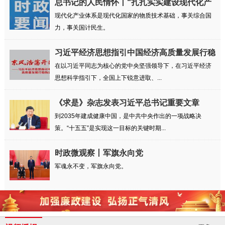
总书记的人民情怀丨“扎扎实实建设现代化产
业...
现代化产业体系是现代化国家的物质技术基础，事关综合国
力，事关国计民生。
习近平经济思想指引中国经济高质量发展行稳
致远
在以习近平同志为核心的党中央坚强领导下，在习近平经济
思想科学指引下，全国上下锐意进取、...
《求是》杂志发表习近平总书记重要文章
到2035年建成健康中国，是中共中央作出的一项战略决
策。“十五五”是实现这一目标的关键时期...
时政微观察丨军旗永向党
军魂永不变，军旗永向党。