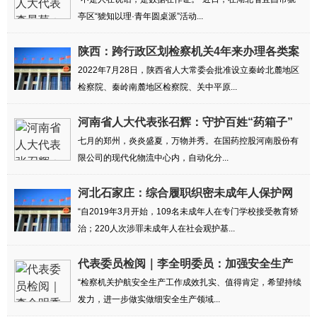
铁证
亭区“猇知以理·青年圆桌派”活动...
陕西：跨行政区划检察机关4年来办理各类案
件2....
2022年7月28日，陕西省人大常委会批准设立秦岭北麓地区
检察院、秦岭南麓地区检察院、关中平原...
河南省人大代表张召辉：守护百姓“药箱子”
七月的郑州，炎炎盛夏，万物并秀。在国药控股河南股份有
限公司的现代化物流中心内，自动化分...
河北石家庄：综合履职织密未成年人保护网
“自2019年3月开始，109名未成年人在专门学校接受教育矫
治；220人次涉罪未成年人在社会观护基...
代表委员检阅｜李全明委员：加强安全生产
领域...
“检察机关护航安全生产工作成效扎实、值得肯定，希望持续
发力，进一步做实做细安全生产领域...