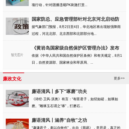
项行动，针对团播违规PK刺激打赏...
国家防总、应急管理部针对北京河北启动防
汛四...
据气象部门预报，8月2日至4日，华北地区将出现较强降雨
过程，河北北部、北京西部和北部部分地...
《黄岩岛国家级自然保护区管理办法》发布
依据《中华人民共和国自然保护区条例》和有关规定，8月1
日，自然资源部、国家林业和草原局、...
廉政文化
更多>>
廉语清风丨多下“琢磨”功夫
《诗经·卫风·淇奥》有言：“有匪君子，如切如磋，如琢如
磨。”雕琢玉石谓之“琢”，打磨石...
廉语清风丨涵养“自牧”之功
“谦谦君子，卑以自牧也”，出自《周易》，意思是，真正的