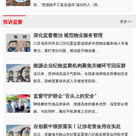
间，“景德镇手工瓷业遗存”成功列入《世...
投诉监督
更多>>
深化监督整治 规范物业服务管理
江苏省苏州市吴江区纪委监委连续多年把物业服务纳入专项
整治，紧盯突出问题，推动提升物业服...
能源企业纪检监察机构聚焦关键环节回应群
众诉...
连日来，受持续高温天气影响，全国多地用电负荷屡创历史
新高，迎峰度夏保供进入关键攻坚阶段...
监督守护群众“舌尖上的安全”
网络餐饮凭借品类多样、便捷高效的服务优势，深受群众青
睐。与此同时，藏在手机屏幕之后的后...
在创新中狠抓落实丨让涉老资金用在实处
近日，安徽省马鞍山市纪委监委第六纪检监察室会同驻市委