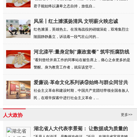
君子能始终以谦卑之态自持，放低自...
风采丨红土濉溪扬清风 文明薪火映忠诚
红色濉溪，英雄热土。在淮海战役的硝烟深处，双堆集烈士
陵园静静矗立，诉说着一段气壮山河的...
河北滦平:量身定制“廉政套餐” 筑牢拒腐防线
“看到曾经并肩工作的同事站在被告席上，痛心之余更多的是
警醒。身为教育工作者，就应该坚守...
爱廉说·革命文化系列谈⑨始终与群众同甘共
苦
社会主义革命和建设时期，中国共产党团结带领全国各族人
民，在艰辛探索中进行社会主义革命，...
人大政协
更多>>
湖北省人大代表李景菊： 让数据成为质量的
“不是人在说话，是数据在作证。”近日，在湖北省宜昌市猇