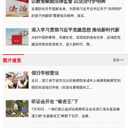
以数智赋能法律监督 以法治守护明眸
近视防控关乎国家未来。为贯彻习近平总书记关于“共同呵护
好孩子的眼睛”重要指示精神，落实...
深入学习贯彻习近平党建思想 推动新时代新
征...
办好中国的事情，关键在党。实现党的使命任务，必须把党
建设得更加坚强有力。进入新时代，围...
图片速览
更多>>
假日学校普法
近日，浙江省宁波市北仑区检察院未成年人检察部检察官到
辖区街道假日学校（街道在暑期面向工...
听证会开在 “银杏王”下
7月30日，一场行政公益诉讼检察听证会在浙江省永嘉县楠
溪江畔“永嘉银杏王”树荫下召开。这株...