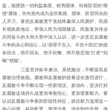
益，能摆脱一切利益集团、权势团体、特权阶层的“围
猎”腐蚀，并向党内成为这些集团、团体、阶层同伙的
人开刀。要把反腐败置于党始终赢得人民拥护、巩固
长期执政地位，带领人民为强国建设、民族复兴伟业
共同奋斗的大局大势中深入认识，进一步坚定反腐败
斗争的决心和信心，以“得罪千百人、不负十四亿”的使
命担当，绝不回头、绝不松懈、绝不慈悲地“打虎”“拍
蝇”“猎狐”。
三是坚持标本兼治、系统施治，不断提高反
腐败治理效能。腐败和反腐败的较量还在激烈进行，
反腐败斗争不断出现一些新情况、新动向，坚决打好
反腐败这场持久战更加考验恒心、更加需要毅力。要
认识反腐败斗争新的阶段性特征，抓住权力滥用这一
核心问题，科学配置、厘清边界、强化制约监督，保