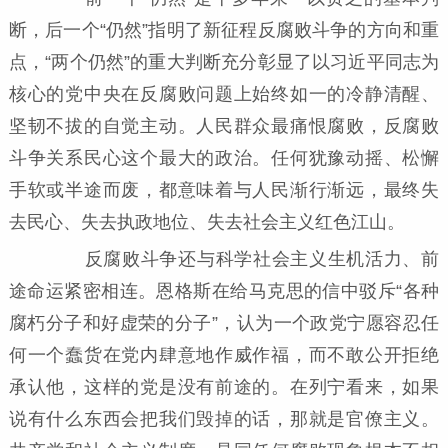
断，后一个“仍然”指明了新征程反腐败斗争的方向和重
点，“两个仍然”的重大判断充分彰显了以习近平同志为
核心的党中央在反腐败问题上始终如一的冷静清醒、
坚韧不拔的自觉主动。人民群众最痛恨腐败，反腐败
斗争关系民心这个最大的政治。任何犹豫动摇、松懈
手软或半途而废，都意味着与人民渐行渐远，最终失
去民心、失去执政地位、失去社会主义红色江山。
反腐败斗争还与科学社会主义生机活力、前
途命运紧密相连。恩格斯在给马克思的信中驳斥“各种
腐朽分子和好虚荣的分子”，认为一个政党宁愿容忍任
何一个蠢货在党内肆意地作威作福，而不敢公开拒绝
承认他，这样的党是没有前途的。在列宁看来，如果
说有什么东西会把我们毁掉的话，那就是官僚主义。