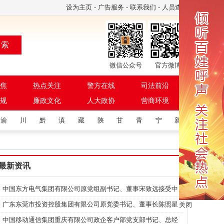
设为主页
-
广告服务
-
联系我们
-
人员查询
 索
微信公众号
官方微博
焦
热点关注
警方在线
司法前沿
规
廉政文化
人大政协
营商环境
渝
川
黔
滇
藏
陕
甘
青
宁
新
最新资讯
中国东方电气集团有限公司原党组副书记、董事宋致远接受中
央纪委国家监委纪律审查和监察调查
广东东莞市投资控股集团有限公司原党委书记、董事长陈照星
关闭
主动投案接受审查调查
中国移动通信集团重庆有限公司政企客户部党支部书记、总经