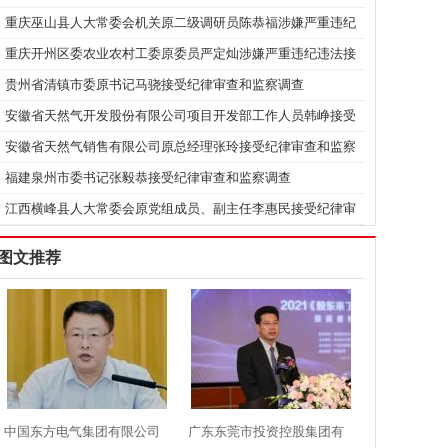
理王辉明涉嫌严重违纪违法接受审查调查
重庆巫山县人大常委会机关原二级调研员陈恭福涉嫌严重违纪
违法接受审查调查
重庆开州区委农业农村工委原委员严定灿涉嫌严重违纪违法接
受审查调查
贵州省清镇市委原书记马骁接受纪律审查和监察调查
安徽省天然气开发股份有限公司项目开发部工作人员韩峥接受
纪律审查和监察调查
安徽省天然气销售有限公司原总经理张玲接受纪律审查和监察
调查
福建泉州市委书记张毅恭接受纪律审查和监察调查
江西横峰县人大常委会原党组成员、副主任李惠民接受纪律审
查和监察调查
图文推荐
中国东方电气集团有限公司
广东东莞市投资控股集团有