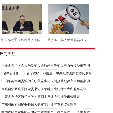
原党组副书记、董事宋致远
限公司原党委书记、董事长
接受中央纪委国家监委纪律
陈照星主动投案接受审查调
审查和监察调查
查
中国移动通信集团重庆有限
重庆巫山县人大常委会机关
公司政企客户部党支部书
原二级调研员陈恭福涉嫌严
热门关注
记、总经理王辉明涉嫌严重
重违纪违法接受审查调查
内蒙古自治区人大法制委员会原副主任委员毕力夫接受审查调
查
3名中管干部、86名厅局级干部被查！中央纪委国家监委反腐月
违纪违法接受审查调查
报发布
中国华能集团委派的专职董监事马玉刚接受纪律审查和监察调
查
西藏自治区藏医院党委书记唐荣科接受纪律审查和监察调查
内蒙古自治区通辽市政协原副主席汤连荣接受审查调查
广东省政府副秘书长郑人豪接受纪律审查和监察调查
中国铁路青藏集团有限公司党委委员、副总经理、工会主席贾