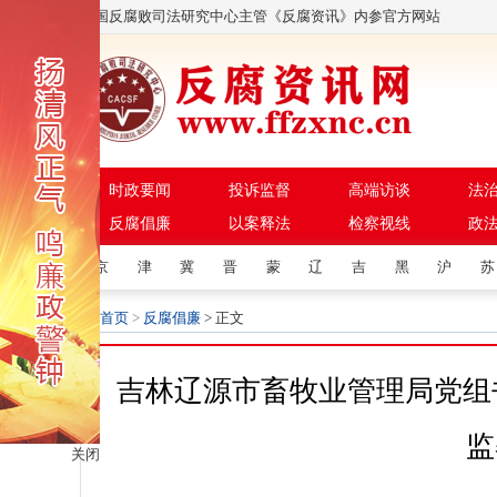
中国反腐败司法研究中心主管《反腐资讯》内参官方网站
时政要闻
投诉监督
高端访谈
法
反腐倡廉
以案释法
检察视线
政
京
津
冀
晋
蒙
辽
吉
黑
沪
苏
首页
>
反腐倡廉
> 正文
吉林辽源市畜牧业管理局党组
监
关闭