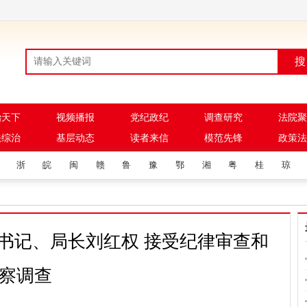
搜
治天下
视频播报
党纪政纪
调查研究
法院聚
法综治
基层动态
读者来信
模范先锋
政策法
浙
皖
闽
赣
鲁
豫
鄂
湘
粤
桂
琼
书记、局长刘红权 接受纪律审查和
察调查