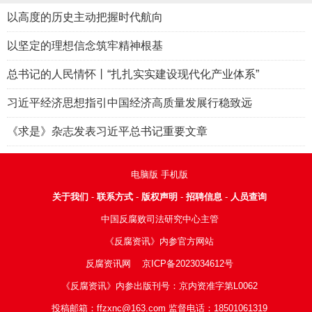
以高度的历史主动把握时代航向
以坚定的理想信念筑牢精神根基
总书记的人民情怀丨“扎扎实实建设现代化产业体系”
习近平经济思想指引中国经济高质量发展行稳致远
《求是》杂志发表习近平总书记重要文章
电脑版
手机版
关于我们
-
联系方式
-
版权声明
-
招聘信息
-
人员查询
中国反腐败司法研究中心主管
《反腐资讯》内参官方网站
反腐资讯网
京ICP备2023034612号
《反腐资讯》内参出版刊号：京内资准字第L0062
投稿邮箱：ffzxnc@163.com 监督电话：18501061319