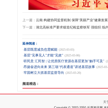
上一篇：
云南:构建协同监督机制 保障"美丽产业"健康发展
下一篇：
湖北高标准严要求锻造纪检监察铁军 强组织 练内
延伸阅读：
·
基层既需减负也需赋能
(2025-03-03)
·
基层“见事见人”才能“见效”
(2025-03-06)
·
听民意 汇民智 | 让优质医疗资源在基层更加"触手可及"
(
·
昂扬奋进向未来 第三场“代表通道”讲述基层故事
(2025-03-
·
牢固树立大抓基层监督导向
(2025-03-20)
频道精选：
关
Copyright © 2002-2050