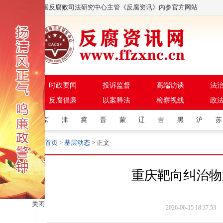
中国反腐败司法研究中心主管《反腐资讯》内参官方网站
时政要闻
投诉监督
高端访谈
法
反腐倡廉
以案释法
检察视线
政
京
津
冀
晋
蒙
辽
吉
黑
沪
苏
首页
>
基层动态
> 正文
重庆靶向纠治物
关闭
2026-06-15 18