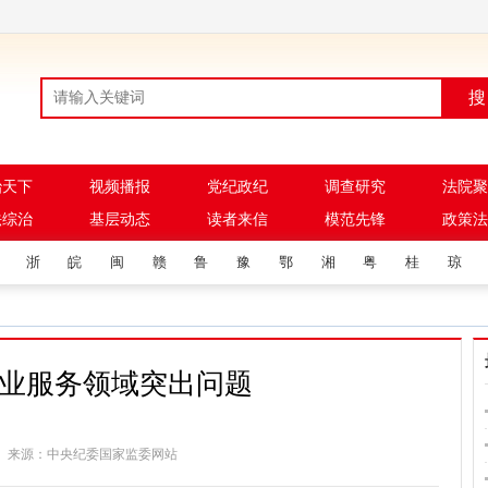
搜
治天下
视频播报
党纪政纪
调查研究
法院聚
法综治
基层动态
读者来信
模范先锋
政策法
浙
皖
闽
赣
鲁
豫
鄂
湘
粤
桂
琼
业服务领域突出问题
:37:53 来源：中央纪委国家监委网站