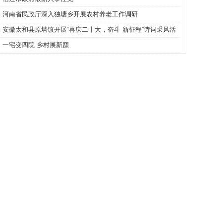
河南省民政厅深入独塘乡开展农村养老工作调研
安徽太和县原墙镇开展“喜庆二十大，奋斗 新征程”诗词采风活
动
一宅变四院 乡村展新颜