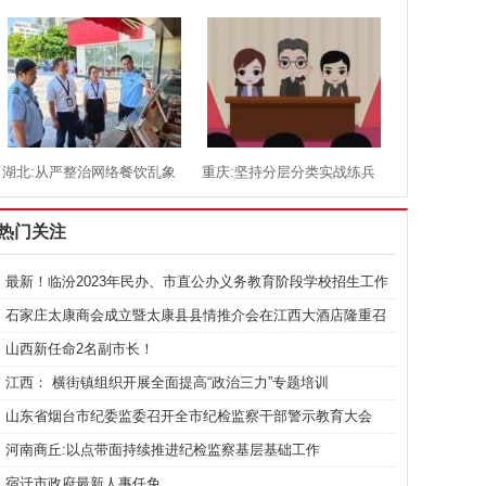
招标投标市场规范健康发展
政治监督
湖北:从严整治网络餐饮乱象
重庆:坚持分层分类实战练兵
保障群众点餐放心用餐安心
全面提升干部综合履职能力
热门关注
最新！临汾2023年民办、市直公办义务教育阶段学校招生工作
方案
石家庄太康商会成立暨太康县县情推介会在江西大酒店隆重召
开
山西新任命2名副市长！
江西： 横街镇组织开展全面提高“政治三力”专题培训
山东省烟台市纪委监委召开全市纪检监察干部警示教育大会
河南商丘:以点带面持续推进纪检监察基层基础工作
宿迁市政府最新人事任免