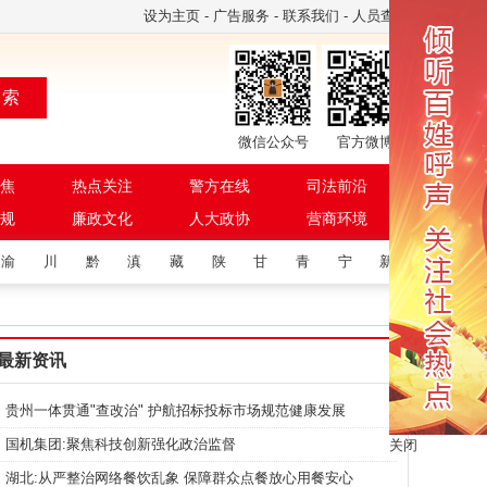
设为主页
-
广告服务
-
联系我们
-
人员查询
 索
微信公众号
官方微博
焦
热点关注
警方在线
司法前沿
规
廉政文化
人大政协
营商环境
渝
川
黔
滇
藏
陕
甘
青
宁
新
最新资讯
贵州一体贯通"查改治" 护航招标投标市场规范健康发展
国机集团:聚焦科技创新强化政治监督
关闭
湖北:从严整治网络餐饮乱象 保障群众点餐放心用餐安心